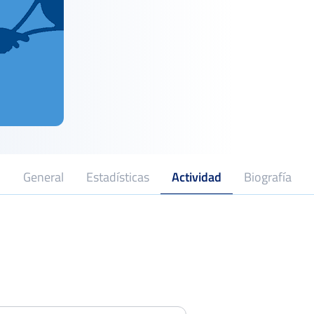
General
Estadísticas
Actividad
Biografía
XXIV Trofeo Excmo Ayto de
Colmenar Viejo
Octavo
Del 07 al 13 de agosto, 2023
Torneo Nacional de Tenis Femenino
Ciudad de Toledo
Cuarto