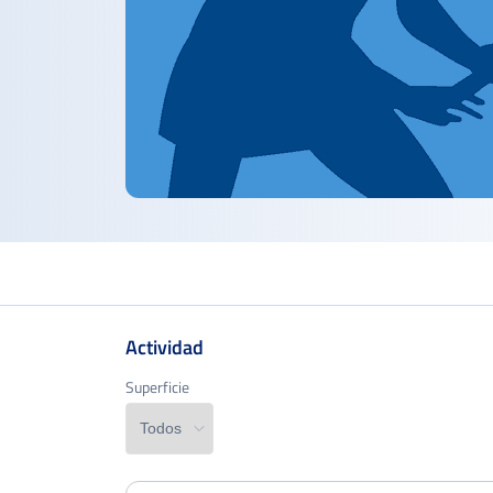
Actividad
Superficie
Superficie