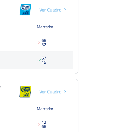
Del 08 al 14 de mayo, 2023
Ver Cuadro
Marcador
6
6
3
2
6
7
1
5
e
Ver Cuadro
Marcador
1
2
6
6