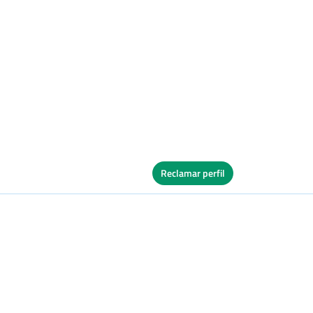
Reclamar perfil
Ver Cuadro
s
Dura
Ver Cuadro
s
Quick