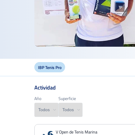
IBP Tenis Pro
Actividad
Año
Año
Superficie
Superficie
PERDIDOS
PARTIDOS
GANADOS
V Open de Tenis Marina