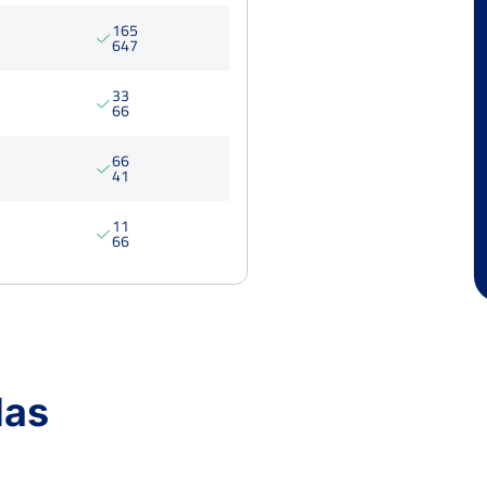
1
6
5
6
4
7
3
3
6
6
6
6
4
1
1
1
6
6
Ver Cuadro
das
Marcador
3
6
3
6
4
6