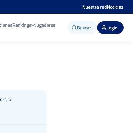
Nuestra red
Noticias
ciones
Rankings
Jugadores
Buscar
Login
CE V-D