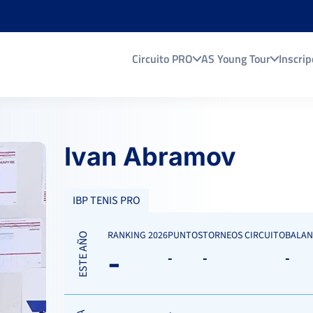
Circuito PRO
AS Young Tour
Inscrip
Ivan Abramov
IBP TENIS PRO
RANKING 2026
PUNTOS
TORNEOS CIRCUITO
BALAN
ESTE AÑO
-
-
-
-