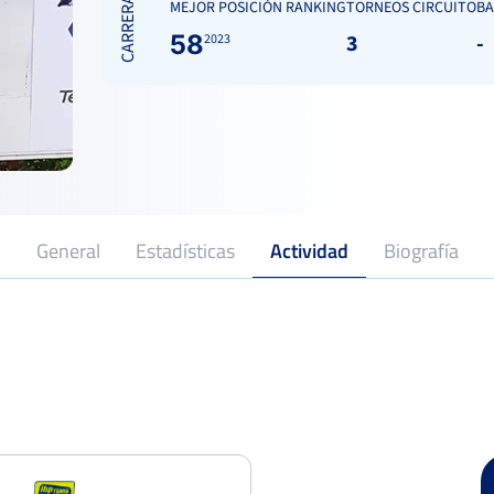
CARRERA
MEJOR POSICIÓN RANKING
TORNEOS CIRCUITO
BA
58
3
-
2023
General
Estadísticas
Actividad
Biografía
2023
Profesional desde
V Open de Tenis Marina Baixa
Cuarto
Del 13 al 19 de mayo, 2024
Open Internacional de la Magdalena
Castellón
Cuarto
Del 19 al 25 de febrero, 2024