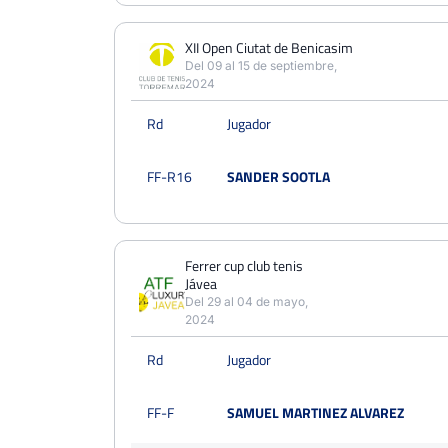
XII Open Ciutat de Benicasim
Del 09 al 15 de septiembre,
2024
Rd
Jugador
FF-R16
SANDER SOOTLA
Ferrer cup club tenis
Jávea
Del 29 al 04 de mayo,
2024
Rd
Jugador
FF-F
SAMUEL MARTINEZ ALVAREZ