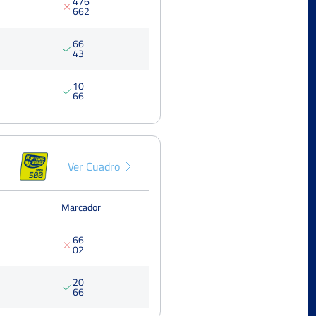
4
7
6
6
6
2
6
6
4
3
1
0
6
6
Ver Cuadro
Marcador
6
6
0
2
2
0
6
6