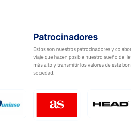
FF-R16
DANIIL ZAKHAROV
Patrocinadores
Open Internacional de la Magdalena
Castellón
Estos son nuestros patrocinadores y colab
Del 27 al 05 de marzo, 2023
viaje que hacen posible nuestro sueño de llev
Rd
Jugador
más alto y transmitir los valores de este bon
sociedad.
FF-OF
ROBERT HUGHES
FF-R16
N. MONTENEGRO