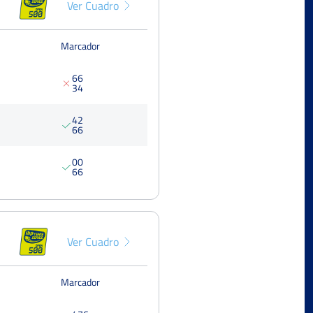
Ver Cuadro
Open Sueca
Cuarto
Del 14 al 22 de septiembre, 2024
Marcador
XII Open Ciutat de Benicasim
Dieciseisa
Del 09 al 15 de septiembre, 2024
6
6
3
4
Ferrer cup club tenis Jávea
Final
250 Punt
Del 29 al 04 de mayo, 2024
4
2
6
6
Open Mediterranean
Final
500 Punt
Del 13 al 19 de marzo, 2023
0
0
6
6
V Open de Tenis Marina Baixa
Cuarto
Del 15 al 21 de mayo, 2023
Open Internacional de la Magdalena
Castellón
Cuarto
Ver Cuadro
Del 27 al 05 de marzo, 2023
Marcador