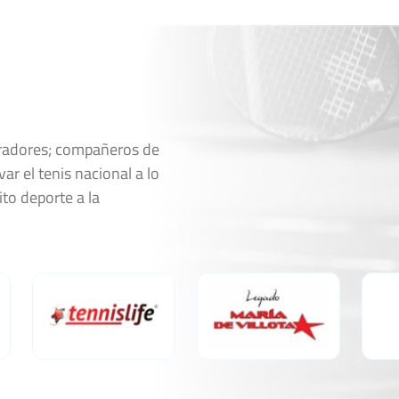
1
0
6
6
Ver Cuadro
oradores; compañeros de
ar el tenis nacional a lo
Marcador
ito deporte a la
6
6
1
2
5
2
7
6