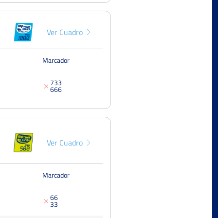
Ver Cuadro
Marcador
7
3
3
6
6
6
Ver Cuadro
Marcador
6
6
3
3