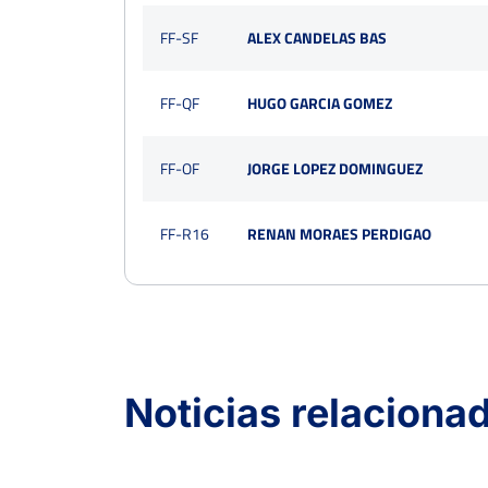
FF-SF
ALEX CANDELAS BAS
FF-QF
HUGO GARCIA GOMEZ
FF-OF
JORGE LOPEZ DOMINGUEZ
FF-R16
RENAN MORAES PERDIGAO
V Open de Tenis Marina
Baixa
Del 15 al 21 de mayo, 2023
Noticias relaciona
Rd
Jugador
FF-OF
MIGUEL ANGEL MACHADO GALLEGO