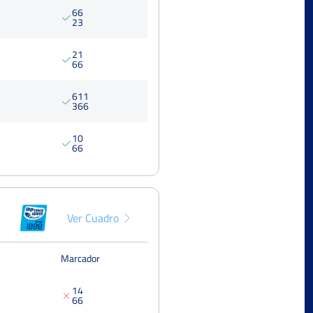
6
6
2
3
2
1
6
6
6
1
1
3
6
6
1
0
6
6
Ver Cuadro
Marcador
1
4
6
6