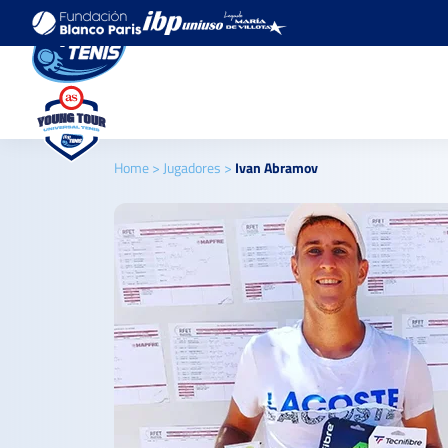
Home
>
Jugadores
>
Ivan Abramov