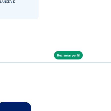
LANCE V-D
Reclamar perfil
Ver Cuadro
s
Dura
Ver Cuadro
s
Tierra