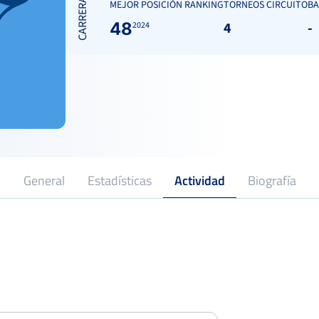
CARRERA
MEJOR POSICIÓN RANKING
TORNEOS CIRCUITO
BA
48
4
-
2024
General
Estadísticas
Actividad
Biografía
2023
Profesional desde
Memorial Pepe Monserrrat
Semifina
375 Punt
Del 01 al 07 de abril, 2024
Open Ciudad de Torrevieja
Cuarto
250 Punt
Del 27 al 04 de agosto, 2024