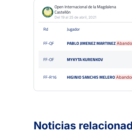
Open Internacional de la Magdalena
Castellón
Del 19 al 25 de abril, 2021
Rd
Jugador
FF-QF
PABLO JIMENEZ MARTINEZ
Abando
FF-OF
MYKYTA KURENKOV
FF-R16
HIGINIO SANCHIS MELERO
Abando
XXXII Trofeo de tenis fiestas patronales de l
Nules
Del 05 al 10 de septiembre, 2020
Noticias relaciona
Rd
Jugador