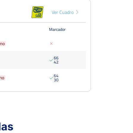
Ver Cuadro
Marcador
no
6
6
4
2
6
4
no
3
0
a Soledad
Ver Cuadro
das
Marcador