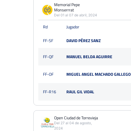
PERDIDOS
PARTIDOS
GANADOS
Memorial Pepe
7
Monserrrat
23
16
Del 01 al 07 de abril, 2024
PERDIDOS
SETS
GANADOS
Rd
Jugador
17
50
33
FF-SF
DAVID PÉREZ SANZ
PERDIDOS
JUEGOS
GANADOS
178
416
238
FF-QF
MANUEL BELDA AGUIRRE
FF-OF
MIGUEL ANGEL MACHADO GALLEGO
FF-R16
RAUL GIL VIDAL
Open Ciudad de Torrevieja
Del 27 al 04 de agosto,
2024