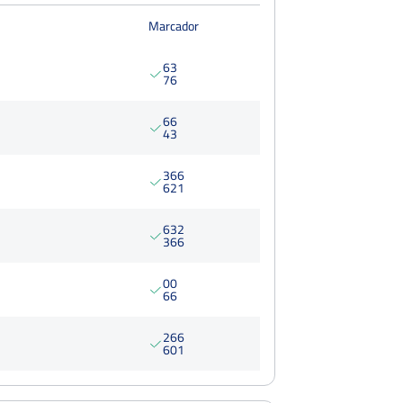
Marcador
6
3
7
6
6
6
4
3
3
6
6
6
2
1
6
3
2
3
6
6
0
0
6
6
2
6
6
6
0
1