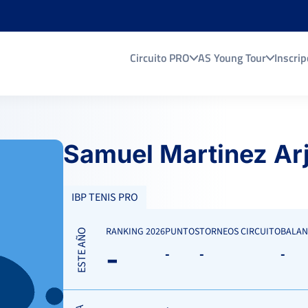
Circuito PRO
AS Young Tour
Inscrip
Samuel Martinez Ar
IBP TENIS PRO
RANKING 2026
PUNTOS
TORNEOS CIRCUITO
BALAN
ESTE AÑO
-
-
-
-