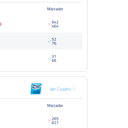
Dieciseisa
Del 02 al 06 de mayo, 2018
Marcador
6
4
2
o
4
6
4
5
2
7
6
3
1
6
6
Ver Cuadro
Marcador
2
6
5
6
2
7