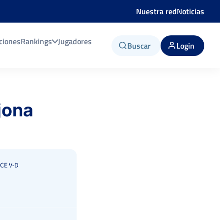
Nuestra red
Noticias
ciones
Rankings
Jugadores
Buscar
Login
jona
CE V-D