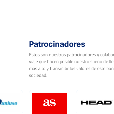
FF-R16
MAKSIM BREUS
Open Tressis Club Atlético
Montemar
Del 07 al 13 de abril, 2019
Patrocinadores
Rd
Jugador
Estos son nuestros patrocinadores y colab
viaje que hacen posible nuestro sueño de llev
FF-R16
CARLOS SÁNCHEZ JOVER
más alto y transmitir los valores de este bon
sociedad.
Open de Primavera Ciutat de
Carlet
Del 02 al 06 de mayo, 2018
Rd
Jugador