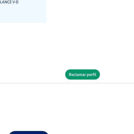
LANCE V-D
Reclamar perfil
les
Ver Cuadro
Tierra
os
s
Ver Cuadro
Tierra
os