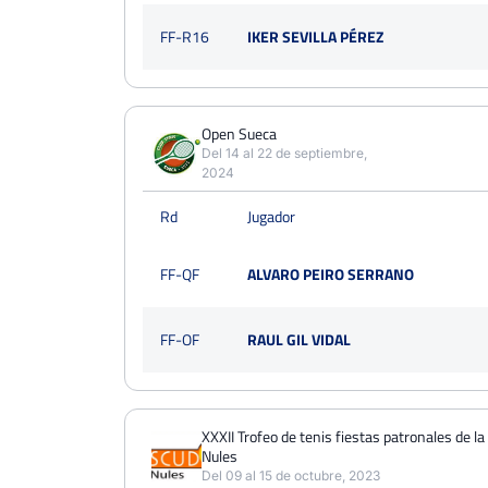
FF-R16
IKER SEVILLA PÉREZ
Open Sueca
Del 14 al 22 de septiembre,
2024
Rd
Jugador
FF-QF
ALVARO PEIRO SERRANO
FF-OF
RAUL GIL VIDAL
XXXII Trofeo de tenis fiestas patronales de l
Nules
Del 09 al 15 de octubre, 2023