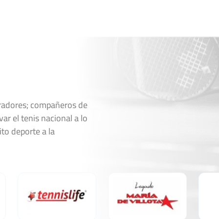
6
1
2
1
6
6
Ver Cuadro
Marcador
oradores; compañeros de
ar el tenis nacional a lo
0
1
6
6
ito deporte a la
Ver Cuadro
Marcador