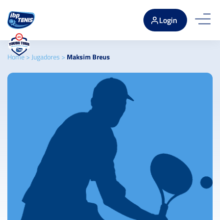
Login
Home
>
Jugadores
>
Maksim Breus