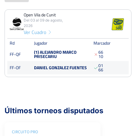
Open Vila de Cunit
PERDIDOS
PARTIDOS
GANADOS
Del 03 al 09 de agosto,
1
2
1
2026
Ver Cuadro
PERDIDOS
SETS
GANADOS
2
4
2
Rd
Jugador
Marcador
(1) ALEJANDRO MARCO
6
6
FF-QF
PERDIDOS
JUEGOS
GANADOS
PRISECARIU
1
0
13
26
13
0
1
FF-OF
DANIEL GONZALEZ FUENTES
6
6
Open Vila de Cunit
Del 03 al 09 de agosto, 2026
Cuartos
Dura
Últimos torneos disputados
CIRCUITO PRO