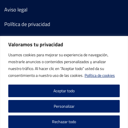
Aviso legal
Política de privacidad
Política de cookies
Valoramos tu privacidad
Términos y condiciones
Usamos cookies para mejorar su experiencia de navegación,
mostrarle anuncios o contenidos personalizados y analizar
Mi cuenta
nuestro tráfico. Al hacer clic en “Aceptar todo” usted da su
consentimiento a nuestro uso de las cookies.
Política de cookies
Contacto
Aceptar todo
Personalizar
Rechazar todo
©IBP Tenis 2026, todos los derechos reservados.