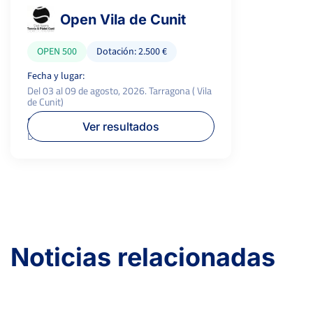
Open Vila de Cunit
OPEN 500
Dotación: 2.500 €
Fecha y lugar:
Del 03 al 09 de agosto, 2026. Tarragona ( Vila
de Cunit)
Superficie:
P.campeón:
Ver resultados
Dura
500 €
Noticias relacionadas