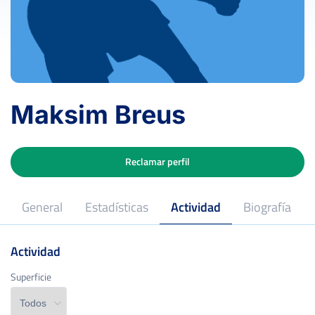
Maksim Breus
Reclamar perfil
General
Estadísticas
Actividad
Biografía
Actividad
Superficie
Superficie