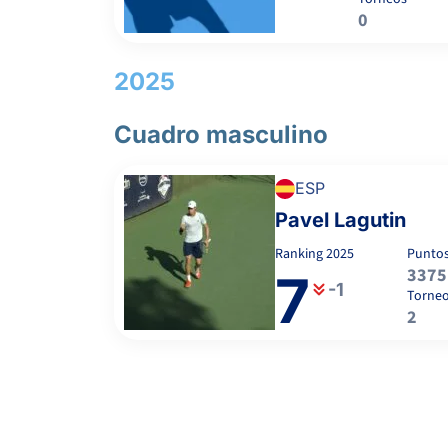
0
2025
Cuadro masculino
ESP
Pavel Lagutin
Ranking
2025
Punto
3375
7
-1
Torne
2