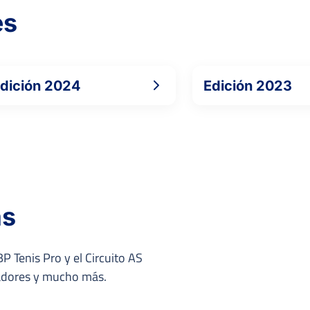
es
dición 2024
Edición 2023
as
P Tenis Pro y el Circuito AS
nadores y mucho más.