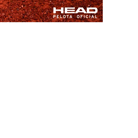
6
3
6
LAGUTIN, P.