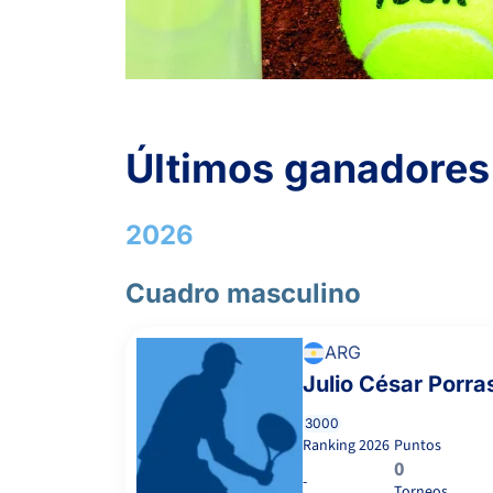
6
6
GARCIA JIMENEZ, E.
3
2
ALVAREZ MOSTEIRO, J.
Últimos ganadores
6
2
6
LAGUTIN, P.
2026
4
6
2
CÉSAR PORRAS, J.
Cuadro masculino
ARG
Julio César Porra
3000
Ranking
2026
Puntos
0
-
Torneos