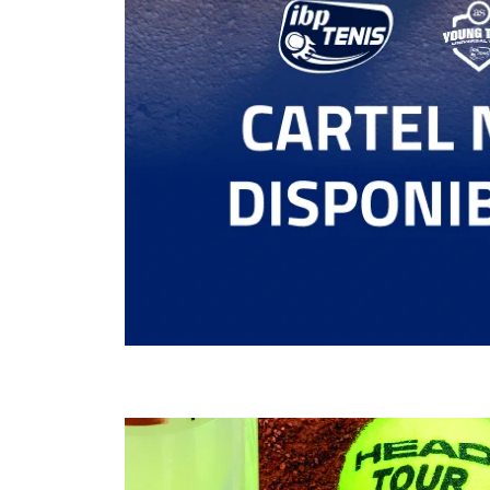
VILLARABIDE VARELA,
6
6
N.
RODRIGUEZ
6
7
PELLICENA, M.
4
5
ANTON RUIBAL, P.
0
CAO PARDAL, D.
RET
1
IZQUIERDO LUQUE, R.
6
1
1
VIZOSO ANSEDES, A.
PÉREZ NAVARRO,
2
6
6
P.