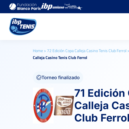
Home
>
72 Edición Copa Calleja Casino Tenis Club Ferrol
Calleja Casino Tenis Club Ferrol
Torneo finalizado
71 Edición
Calleja Ca
Club Ferro