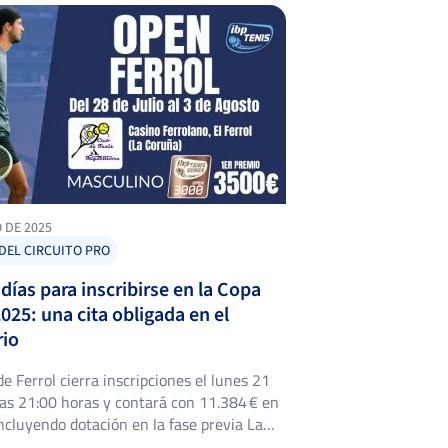
O DE 2025
DEL CIRCUITO PRO
días para inscribirse en la Copa
2025: una cita obligada en el
rio
de Ferrol cierra inscripciones el lunes 21
 las 21:00 horas y contará con 11.384 € en
ncluyendo dotación en la fase previa La
n de la Copa Calleja está a punto de cerrar