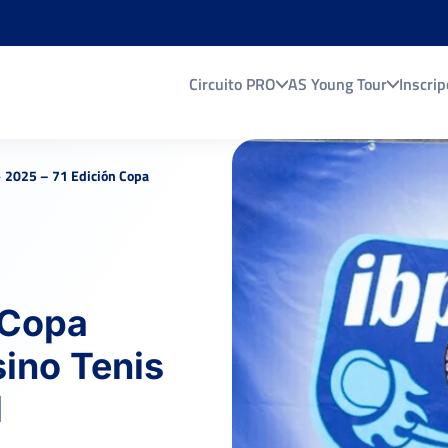
Circuito PRO
AS Young Tour
Inscrip
>
2025 – 71 Edición Copa
 Copa
sino Tenis
l