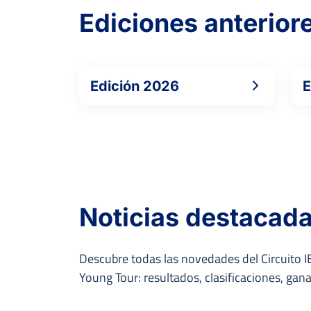
Ediciones anterior
Edición 2026
E
Noticias destacad
Descubre todas las novedades del Circuito IB
Young Tour: resultados, clasificaciones, ga