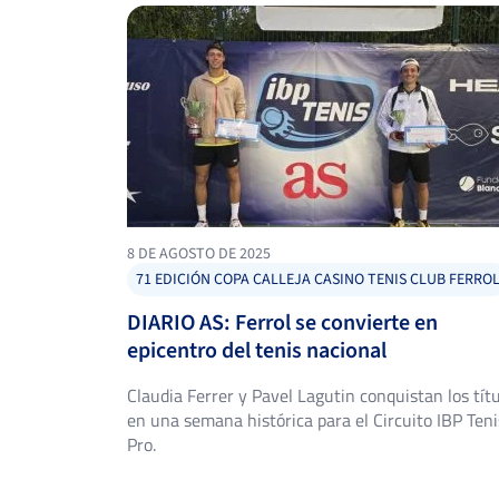
8 DE AGOSTO DE 2025
71 EDICIÓN COPA CALLEJA CASINO TENIS CLUB FERRO
DIARIO AS: Ferrol se convierte en
epicentro del tenis nacional
Claudia Ferrer y Pavel Lagutin conquistan los tít
en una semana histórica para el Circuito IBP Teni
Pro.