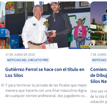
17 DE JUNIO DE 2019
7 DE JUNIO
NOTICIAS DEL CIRCUITO PRO
NOTICIAS 
Gutiérrez-Ferrol se hace con el título en
Comienz
Los Silos
de Dibu
Silos Na
 XI
Y para terminar la jornada de las finales que mejor
manera que hacerlo con una final masculina digna
Una vez re
de cualquier torneo profesional, dos jugadores como
de la Isla
Sergio Gutiérrez Ferrol y Jordi Muñoz, de los que se
votación p
esperaba mucho por el númeroso público asistente
ganador y 