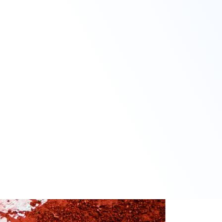
1
5
HENRICY TRIGOLOS, C.
DE LA TORRE
7
7
SÁNCHEZ, R.
6
7
MUÑOZ ABREU, J.