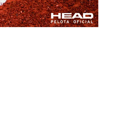
5
5
FERNÁNDEZ RABANER, A.