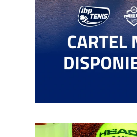
1
2
SANTORO MARTÍNEZ, C.
2
1
OWEN ENDLER, M.
SAUCO ROQUE, A.
RET
6
6
MENA RODADO, E.
ESTABLE, J.
MARRERO SANTANA, D.
WO
DE LUCAS PÉREZ, Y.
MOSCOSO ROVIRA, M.
PÉREZ BORDÓN, A.
RET
HENRICY TRIGOLOS,
6
6
C.
ALVAREZ
GEROCHRISTOD, A.
2
4
HERNANDO RUANO, J.
RET
DE LA TORRE
SÁNCHEZ, R.
6
6
2
ORDEIG TARABAL, R.