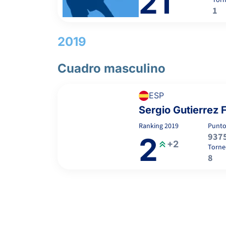
21
Tor
1
2019
Cuadro masculino
ESP
Sergio Gutierrez F
Ranking
2019
Punto
937
2
+2
Torne
8