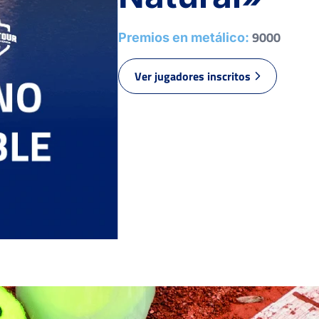
RET
6
6
ESTABLE, J.
9000
Premios en metálico:
6
5
MENA RODADO, E.
GARCÍA REBOREDO
1
1
Ver jugadores inscritos
MONT, M.
2
3
MOSCOSO ROVIRA, M.
3
1
DE LUCAS PÉREZ, Y.
HENRICY TRIGOLOS,
6
6
C.
DE LA TORRE
6
6
SÁNCHEZ, R.