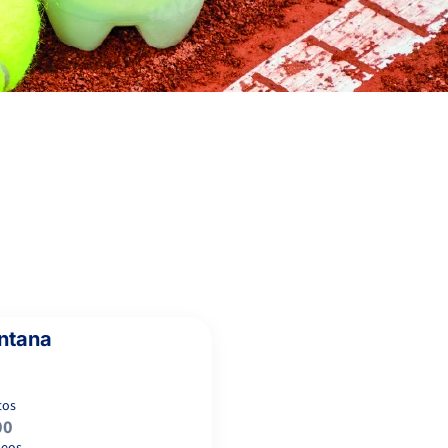
HERNANDEZ GONZALEZ ,
2
2
O.
3
2
EL AMRANI TCAHCHA, G.
6
6
MUÑOZ ABREU, J.
FERNÁNDEZ
6
6
RABANER, A.
ntana
tos
00