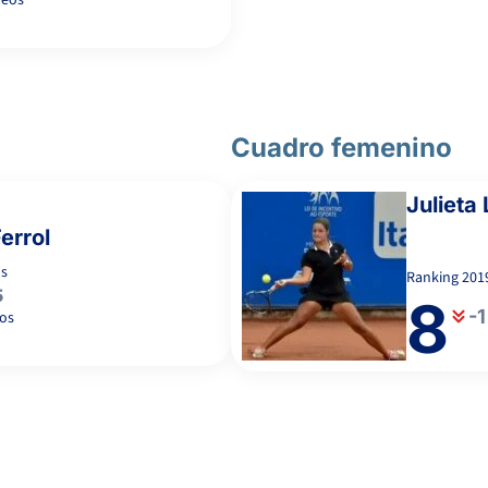
neos
Cuadro femenino
Julieta
errol
s
Ranking
201
5
8
-1
os