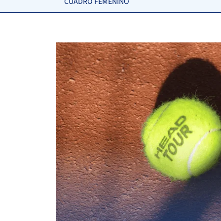
CUADRO FEMENINO
GUTIERREZ
6
6
FERROL, S.
LUQUE MORENO, M.
1
2
CAMARA, J.
-
6
6
4
CUETO, J.
ACEVEDO VALLELCILLO, I.
7
4
6
GARCIA GONZÁLEZ, M.
MARTÍN LEÓN, R.
6
4
6
DAMAS SORIANO, M.
GARCÍA REBOREDO
6
6
MONT, M.
1
6
2
GONZÁLEZ MARTÍN, A.