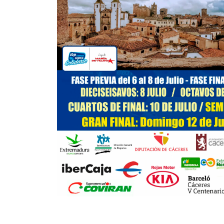
4
6
MIRANDA CISNEROS, J.
6
7
COLÁS SÁNCHEZ, A.
-
BARROSO CAMPOS,
A.
MENÉNDEZ FERRE, R.
-