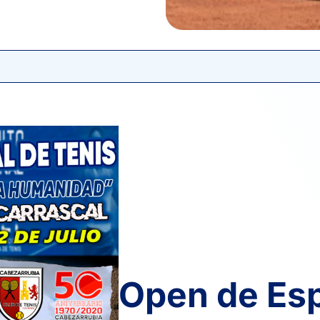
6
6
OJEDA LARA, R.
1
2
MOLINO GARRIDO, J.
Open de Es