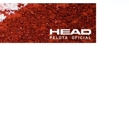
SYROMOLOTOV
3
5
NETREBIN, Y.
6
7
OV, A.