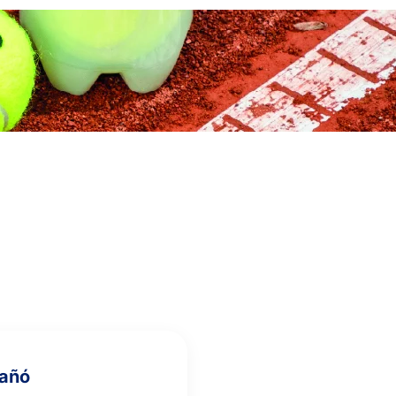
7
6
6
NETREBIN, Y.
KUZNETS
6
6
KUZNETSOV, A.
3
1
ROGLAN PONS, A.
Mañó