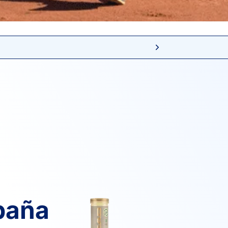
paña
6
6
OJEDA LARA, R.