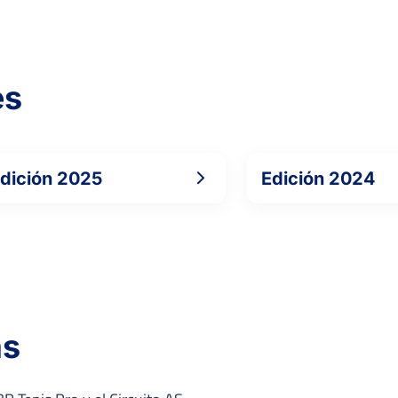
CARRERO
7
3
6
FERNÁNDEZ, I.
es
OLIVER MORATALLA,
6
6
2
V.
dición 2025
Edición 2024
6
6
3
MARTÍNEZ MARTÍNEZ, J.
as
1
7
6
SKATOV, T.