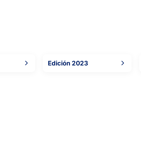
Edición 2023
3
1
CARRERO FERNÁNDEZ, I.
6
6
SKATOV, T.