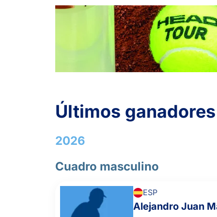
1
6
1
PÉREZ CONTRI, S.
SYROMOLOTOV
6
1
6
NETREBIN, Y.
2
1
TRAPEZNIKOV, Z.
6
6
KUZNETSOV, A.
Últimos ganadores
-
2026
ROGLAN PONS, A.
Cuadro masculino
MORO CAÑAS, A.
ESP
Alejandro Juan 