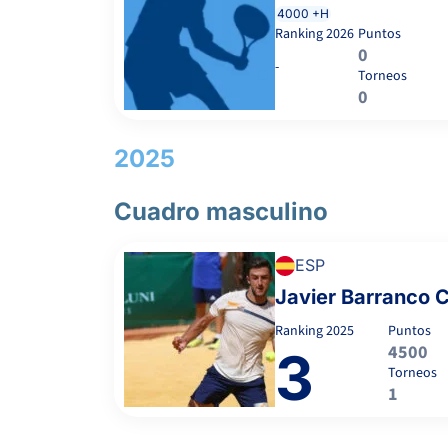
-
4000 +H
Ranking
2026
Puntos
0
-
4
0
SÁNCHEZ DE LUNA, J.
Torneos
RET
0
6
3
GARCIA OLIVER, A.
2025
6
6
CAÑAS GARCÍA, J.
Cuadro masculino
ESP
2
1
MOLINA SÁNCHEZ, V.
Javier Barranco 
Ranking
2025
Puntos
-
4500
3
Torneos
1
DAMAS SORIANO, M.