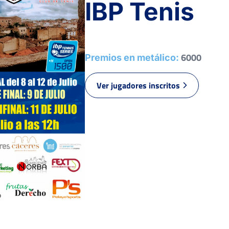
IBP Tenis
BAR
A.
6000
Premios en metálico:
6
1
1
COLÁS SÁNCHEZ, A.
Ver jugadores inscritos
BARROSO
3
6
6
CAMPOS, A.
5
7
4
MENÉNDEZ FERRE, R.
SYROMOLOTOV