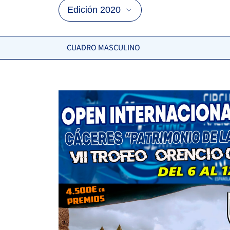
CUADRO MASCULINO
OJEDA LARA, R.
-
2
6
OWEN ENDLER, M.
6
7
MOLINO GARRIDO, J.