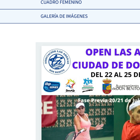
CUADRO FEMENINO
GALERÍA DE IMÁGENES
6
6
MARTÍNEZ BAENA, F.
3
3
SANTAOLALLA RISTIC, M.
4
2
BULNES GARRORENA, F.
6
6
DIAZ GONZALEZ, L.
6
3
PLAZA MOLINA, S.
6
6
VAZQUEZ PEREIRO, Y.
REDONDO
7
6
PEREIRA, D.
0
1
SCHULTZ RODRIGUEZ, A.
REDONDO
6
6
PEREIRA, S.
6
6
KHAN, I.
3
2
LARA SALMERÓN, D.