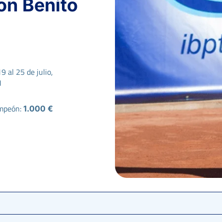
on Benito
9 al 25 de julio,
1
mpeón:
1.000 €