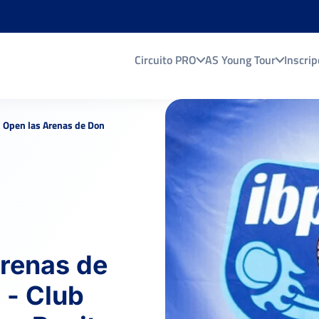
Circuito PRO
AS Young Tour
Inscrip
 Open las Arenas de Don
renas de
 - Club