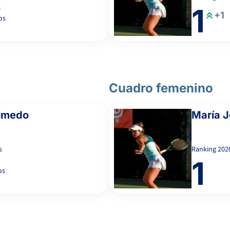
5
1
+1
os
Cuadro femenino
Olmedo
María 
s
Ranking
202
0
1
os