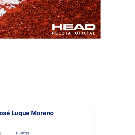
6
7
OWEN ENDLER, M.
6
6
LUQUE MORENO, M.
José Luque Moreno
1
Puntos