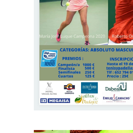
3
2
BERLANGA BANDERA, M.
6
6
HERNANDO RUANO, J.
1
6
2
WAGNER, N.
2
2
DE LA RIVA BUENO, P.
6
2
6
GARRI MURCÍA, C.
GONZÁLEZ
6
6
FERNÁNDEZ, M.
3
0
PEÑA DEL SOL, M.
2
0
ESCALONA GIL, F.
ACEVEDO
6
6
VALLELCILLO, I.
4
4
DE PABLO CALATRAVA , D.
6
6
KANNAN, A.
SYROMOLOTOV
6
6
NETREBIN, Y.
3
1
RODRIGUEZ GREGORIS, P.