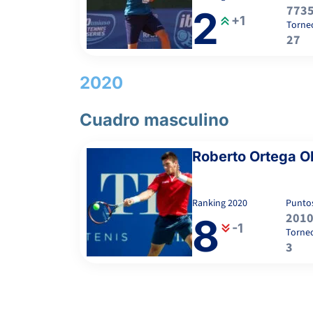
773
2
+1
Torne
27
2020
Cuadro masculino
Roberto Ortega 
Ranking
2020
Punto
201
8
-1
Torne
3