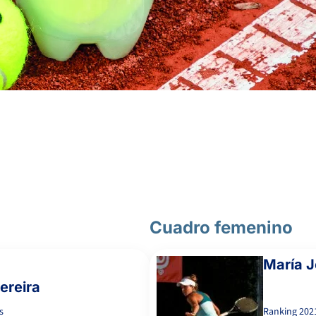
5
6
7
OWEN ENDLER, M.
GÓMEZ-BARRIO OHAYON,
1
0
V.
7
4
6
LUQUE RICO, E.
6
6
LUQUE MORENO, M.
Cuadro femenino
María 
ereira
s
Ranking
202