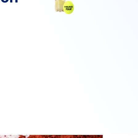
SYROMOLOTOV
3
5
NETREBIN, Y.
2
0
KANNAN, A.