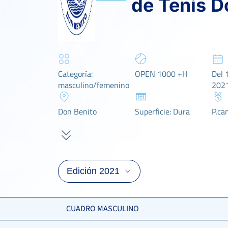
de Tenis D
Categoría:
OPEN 1000 +H
Del 1
masculino/femenino
202
Don Benito
Superficie: Dura
P.ca
CUADRO MASCULINO