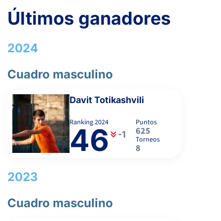
1
2
MIÑANA RAMAJO, A.
Últimos ganadores
-
2024
CHACON HUERTA, R.
Cuadro masculino
Davit Totikashvili
Ranking
2024
Puntos
46
625
-1
Torneos
8
2023
Cuadro masculino