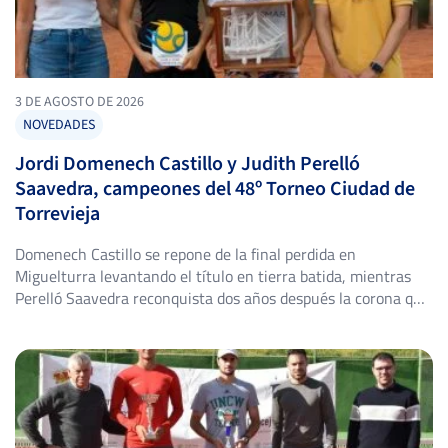
3 DE AGOSTO DE 2026
NOVEDADES
Jordi Domenech Castillo y Judith Perelló
Saavedra, campeones del 48º Torneo Ciudad de
Torrevieja
Domenech Castillo se repone de la final perdida en
Miguelturra levantando el título en tierra batida, mientras
Perelló Saavedra reconquista dos años después la corona que
ya fue suya en 2024. El Club de Tenis Torrevieja volvió a abrir
sus puertas del 25 de julio al 2 de agosto para acoger el 48º
Torneo Ciudad […]