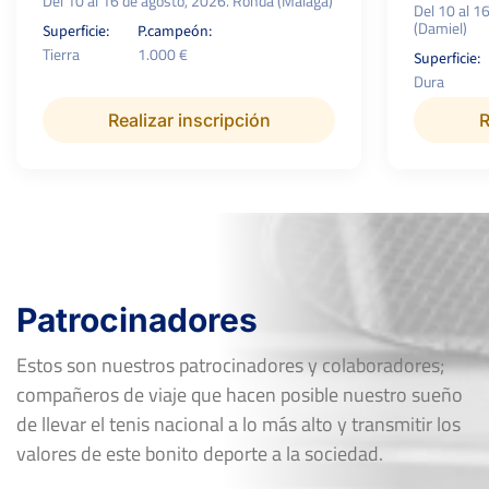
Del 10 al 16 de agosto, 2026. Ronda (Málaga)
Del 10 al 1
(Damiel)
Superficie:
P.campeón:
Tierra
1.000 €
Superficie:
Dura
Realizar inscripción
R
Patrocinadores
Estos son nuestros patrocinadores y colaboradores;
compañeros de viaje que hacen posible nuestro sueño
de llevar el tenis nacional a lo más alto y transmitir los
valores de este bonito deporte a la sociedad.