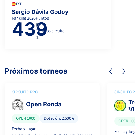
ESP
Sergio Dávila Godoy
Ranking
2026
Puntos
439
0
Torneos circuito
1
Próximos torneos
CIRCUITO PRO
CIRCUITO 
Tr
Open Ronda
Vi
OPEN 1000
Dotación: 2.500 €
OPEN 50
Fecha y lugar:
Fecha y lug