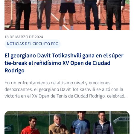
18 DE MARZO DE 2024
NOTICIAS DEL CIRCUITO PRO
El georgiano Davit Totikashvili gana en el súper
tie-break el reñidísimo XV Open de Ciudad
Rodrigo
En un enfrentamiento de altísimo nivel y emociones
desbordantes, el georgiano Davit Totikashvili se alzó con la
victoria en el XV Open de Tenis de Ciudad Rodrigo, celebrado
en las pistas municipales del Valle de San Martín. En una
final que mantuvo a los espectadores al borde de sus asientos
durante casi dos horas y […]