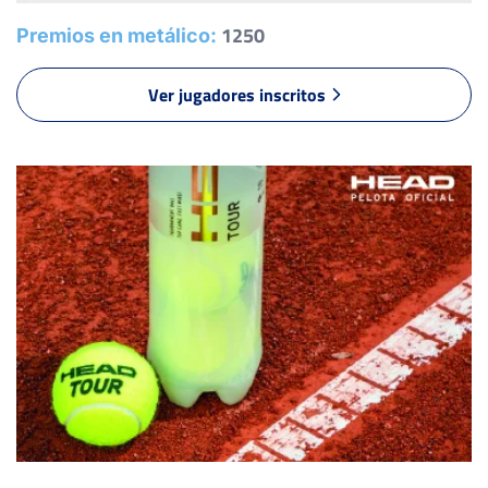
LARSSON FERNÁNDEZ, E.
1250
Premios en metálico:
-
Ver jugadores inscritos
5
3
LLERENA PÉREZ, U.
7
6
LORENZO FIGUEREDO, D.
-
RIOS PEREZ, E.
6
6
BENITO FERNÁNDEZ, N.