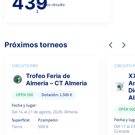
439
Torneos circuito
1
Próximos torneos
CIRCUITO PRO
CIRCUITO 
Trofeo Feria de
XX
Almeria – CT Almeria
Am
Di
OPEN 500
Dotación: 1.500 €
A
Fecha y lugar:
OPEN 50
Del 14 al 21 de agosto, 2026. Almería
Fecha y lug
Superficie:
P.campeón:
Del 17 al 2
Tierra
500 €
Granada