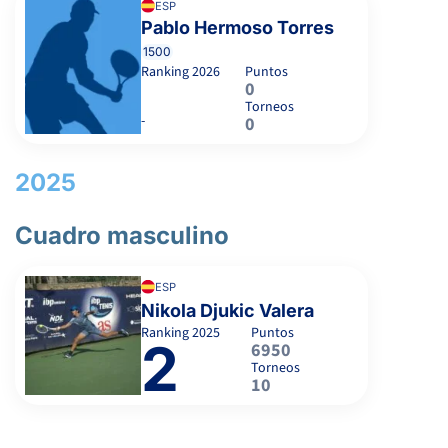
2
0
SOLANO DIAZ, E.
ESP
Pablo Hermoso Torres
1500
6
6
SANZ MUELA, H.
Ranking
2026
Puntos
0
Torneos
-
0
6
6
MARTINEZ ONSALO, G.
2025
4
4
OLIVER MORATALLA, V.
Cuadro masculino
2
6
4
MARTINEZ OMERA, J.
ESP
Nikola Djukic Valera
6
3
6
DE LA CIERVA SANCHEZ, P.
Ranking
2025
Puntos
2
6950
Torneos
10
1
0
VÁZQUEZ MORCILLO, P.