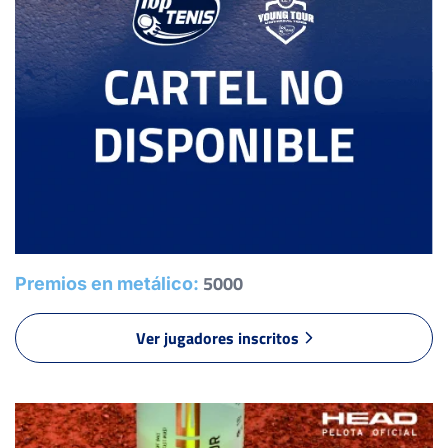
6
3
TALAVERA CORTÉS, E.
2
4
GARCÍA GARCÍA, A.
SYROMOLOTOV NETREBIN,
6
6
Y.
6
6
CABALLERO ORTEGA, J.
5000
Premios en metálico:
0
1
THOMPSON, A.
Ver jugadores inscritos
6
6
BERMEJO MENDEZ, A.
1
1
PIÑERA VERDU, M.