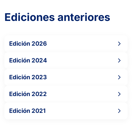
6
6
MALANGO ONDO, J.
Ediciones anteriores
6
2
6
ESCABIAS PEREZ-MADRID, J.
3
6
1
LE CORRE, A.
Edición 2026
1
5
Edición 2024
KACZMAREK, A.
Edición 2023
6
7
DJUKIC VALERA, N.
Edición 2022
Edición 2021