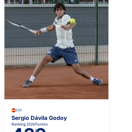
ESP
Sergio Dávila Godoy
Ranking
2026
Puntos
0