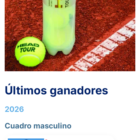
3
3
BERENGUER LÓPEZ, J.
6
6
FERNANDEZ RUIZ, R.
2
6
6
ALCARAZ GALBIS, V.
6
4
3
ALLEN, A.
Últimos ganadores
6
6
PERA MEDINA, S.
2026
0
0
VALDIVIESO CEGARRA, .
Cuadro masculino