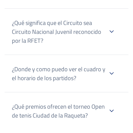
Semifinalista: 150 puntos
Cuartofinalista: 75 puntos
¿Qué significa que el Circuito sea
Octavofinalista: 40 puntos
Circuito Nacional Juvenil reconocido
circuitoasyoungtour@ibptenis.es
por la RFET?
¿Donde y como puedo ver el cuadro y
el horario de los partidos?
¿Qué premios ofrecen el torneo Open
de tenis Ciudad de la Raqueta?