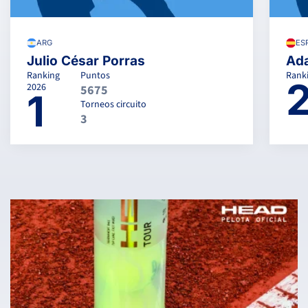
ARG
ES
Julio César Porras
Ada
Ranking
Puntos
Rank
2026
5675
1
Torneos circuito
3