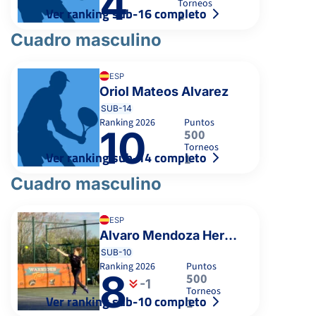
4
Torneos
Ver ranking sub-16 completo
2
Cuadro masculino
ESP
Oriol Mateos Alvarez
SUB-14
Ranking
2026
Puntos
10
500
Torneos
Ver ranking sub-14 completo
1
Cuadro masculino
ESP
Alvaro Mendoza Hernández
SUB-10
Ranking
2026
Puntos
8
500
-1
Torneos
Ver ranking sub-10 completo
1