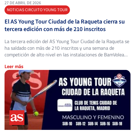
27 DE ABRIL DE 2026
NOTICIAS CIRCUITO YOUNG TOUR
El AS Young Tour Ciudad de la Raqueta cierra su
tercera edición con más de 210 inscritos
La tercera edición del AS Young Tour Ciudad de la Raqueta se
ha saldado con más de 210 inscritos y una semana de
competición de alto nivel en las instalaciones de BamVolea
Ciudad de la Raqueta en Madrid. Del 20 al 26 de abril,
Leer más
jugadores de todo el país se dieron cita en las categorías […]