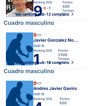
Ranking
2026
Puntos
9
500
-1
Torneos
Ver ranking sub-12 completo
1
Cuadro masculino
ESP
Javier Gonzalez Nombela
SUB-18
Ranking
2026
Puntos
1
1500
Torneos
Ver ranking sub-18 completo
3
Cuadro masculino
ESP
Andres Javier Gaviro
SUB-16
Ranking
2026
Puntos
650