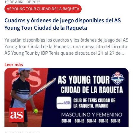
19 DE ABRIL DE 2025
AS YOUNG TOUR CIUDAD DE LA RAQUETA
Cuadros y órdenes de juego disponibles del AS
Young Tour Ciudad de la Raqueta
Ya están disponibles los cuadros y los órdenes de juego del AS
Young Tour Ciudad de la Raqueta, una nueva cita del Circuito
AS Young Tour by IBP Tenis que se disputa del 21 al 27 de
abril de 2025 en el Club de Tenis Ciudad de la Raqueta
Leer más
(Madrid). El torneo se celebra en […]