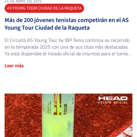
15 DE ABRIL DE 2025
AS YOUNG TOUR CIUDAD DE LA RAQUETA
Más de 200 jóvenes tenistas competirán en el AS
Young Tour Ciudad de la Raqueta
El Circuito AS Young Tour by IBP Tenis continúa su recorrido
en la temporada 2025 con una de sus citas más destacadas.
Ya está disponible el listado oficial de inscritos para el torneo
que se disputará en el Club de Tenis Ciudad de la Raqueta
Leer más
(Madrid), del 21 al 27 de abril. Con más de […]