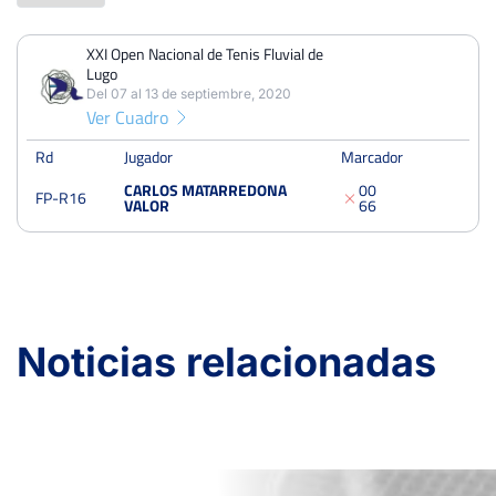
XXI Open Nacional de Tenis Fluvial de
PERDIDOS
PARTIDOS
GANADOS
Lugo
1
1
0
Del 07 al 13 de septiembre, 2020
Ver Cuadro
PERDIDOS
SETS
GANADOS
2
2
0
Rd
Jugador
Marcador
CARLOS MATARREDONA
0
0
FP-R16
PERDIDOS
JUEGOS
GANADOS
VALOR
6
6
12
12
0
XXI Open Nacional de Tenis Fluvial de Lugo
Noticias relacionadas
Del 07 al 13 de septiembre, 2020
Dieciseisavos
Dura