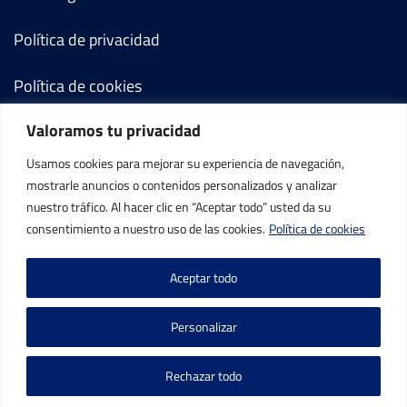
Política de privacidad
Política de cookies
Valoramos tu privacidad
Términos y condiciones
Usamos cookies para mejorar su experiencia de navegación,
Mi cuenta
mostrarle anuncios o contenidos personalizados y analizar
nuestro tráfico. Al hacer clic en “Aceptar todo” usted da su
Contacto
consentimiento a nuestro uso de las cookies.
Política de cookies
Aceptar todo
Personalizar
©IBP Tenis 2026, todos los derechos reservados.
Rechazar todo