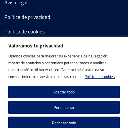
Aviso legal
Política de privacidad
Política de cookies
Valoramos tu privacidad
Términos y condiciones
Usamos cookies para mejorar su experiencia de navegación,
Mi cuenta
mostrarle anuncios o contenidos personalizados y analizar
nuestro tráfico. Al hacer clic en “Aceptar todo” usted da su
Contacto
consentimiento a nuestro uso de las cookies.
Política de cookies
Aceptar todo
Personalizar
©IBP Tenis 2026, todos los derechos reservados.
Rechazar todo