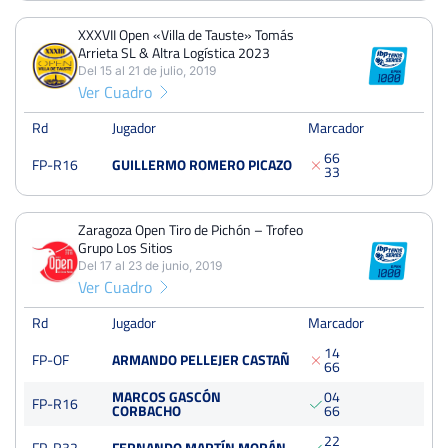
Octavos
Dura
XXXVII Open «Villa de Tauste» Tomás
Arrieta SL & Altra Logística 2023
Del 15 al 21 de julio, 2019
XXXVII Open «Villa de Tauste» Tomás Arrieta SL & Altra
Ver Cuadro
Logística 2023
Del 15 al 21 de julio, 2019
Rd
Jugador
Marcador
Dieciseisavos
Resina
6
6
FP-R16
GUILLERMO ROMERO PICAZO
3
3
Zaragoza Open Tiro de Pichón – Trofeo Grupo Los Sitios
Del 17 al 23 de junio, 2019
Zaragoza Open Tiro de Pichón – Trofeo
Grupo Los Sitios
Octavos
Tierra
Del 17 al 23 de junio, 2019
batida
Ver Cuadro
Rd
Jugador
Marcador
Zaragoza Open Tiro de Pichón – Trofeo Grupo Los Sitios
Del 19 al 24 de junio, 2018
1
4
FP-OF
ARMANDO PELLEJER CASTAÑ
6
6
Octavos
Tierra
MARCOS GASCÓN
0
4
FP-R16
CORBACHO
6
6
2
2
FP-R32
FERNANDO MARTÍN MORÁN