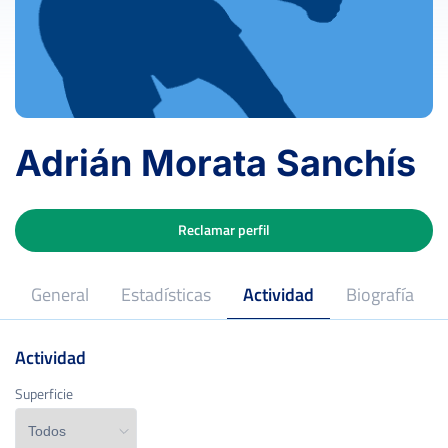
Adrián Morata Sanchís
Reclamar perfil
General
Estadísticas
Actividad
Biografía
Actividad
Superficie
Superficie