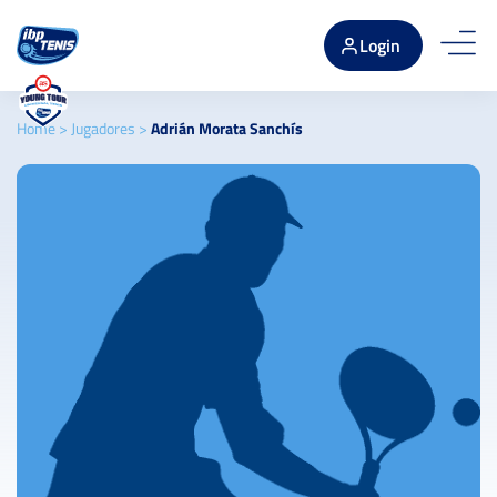
Login
Home
>
Jugadores
>
Adrián Morata Sanchís