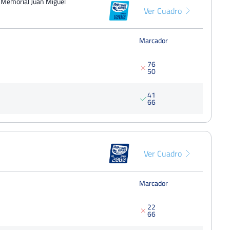
I Memorial Juan Miguel
Ver Cuadro
Marcador
7
6
5
0
4
1
6
6
Ver Cuadro
Marcador
2
2
6
6