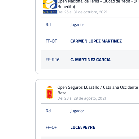
Open Nacional de Tenis «Ciudad de Yecla» (X
Benedito)
Del 25 al 31 de octubre, 2021
Rd
Jugador
FF-OF
CARMEN LOPEZ MARTINEZ
FF-R16
C. MARTINEZ GARCIA
Open Seguros J.Castillo / Catalana Occidente
Baza
Del 23 al 29 de agosto, 2021
Rd
Jugador
FF-OF
LUCIA PEYRE