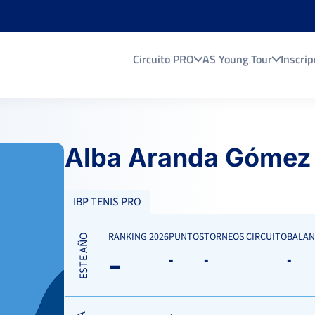
Circuito PRO
AS Young Tour
Inscrip
Alba Aranda Gómez
IBP TENIS PRO
RANKING 2026
PUNTOS
TORNEOS CIRCUITO
BALAN
ESTE AÑO
-
-
-
-