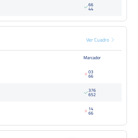
6
6
4
4
Ver Cuadro
Marcador
0
3
6
6
3
7
6
6
5
2
1
4
6
6