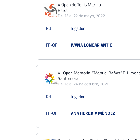
PERDIDOS
PARTIDOS
GANADOS
V Open de Tenis Marina
7
Baixa
11
4
Del 13 al 22 de mayo, 2022
PERDIDOS
SETS
GANADOS
Rd
Jugador
16
25
9
PERDIDOS
JUEGOS
GANADOS
FF-QF
IVANA LONCAR ANTIC
117
209
92
VII Open Memorial “Manuel Baños” El Limon
Santomera
Del 18 al 24 de octubre, 2021
Rd
Jugador
FF-OF
ANA HEREDIA MÉNDEZ