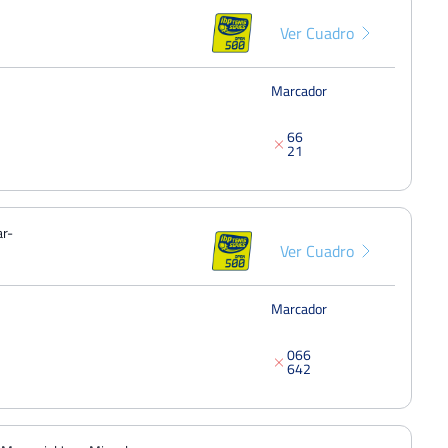
Del 18 al 24 de octubre, 2021
Ver Cuadro
Open Nacional de Tenis «Ciudad de
Yecla» (XI Memorial Juan Miguel
Octavo
Benedito)
Marcador
Del 25 al 31 de octubre, 2021
Open Seguros J.Castillo / Catalana
6
6
Occidente Baza
Octavo
2
1
Del 23 al 29 de agosto, 2021
Open Seguros J.Castillo / Catalana
Occidente Baza
Octavo
ar-
Del 24 al 30 de agosto, 2020
Ver Cuadro
XLVII VILLA DE PULPI
Octavo
Del 16 al 22 de septiembre, 2019
Marcador
0
6
6
6
4
2