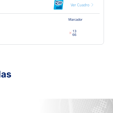
Ver Cuadro
Marcador
1
3
6
6
das