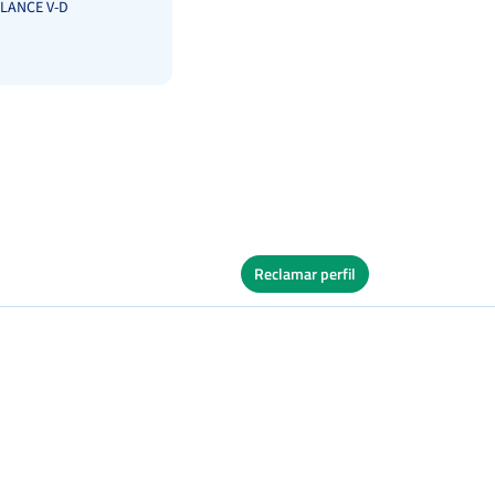
LANCE V-D
Reclamar perfil
Ver Cuadro
s
Dura
Ver Cuadro
s
Quick