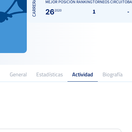
CARRERA
MEJOR POSICIÓN RANKING
TORNEOS CIRCUITO
BA
26
1
-
2020
General
Estadísticas
Actividad
Biografía
2020
Profesional desde
V Open de Tenis Marina Baixa
Cuarto
Del 13 al 22 de mayo, 2022
VII Open Memorial “Manuel Baños”
El Limonar-Santomera
Octavo