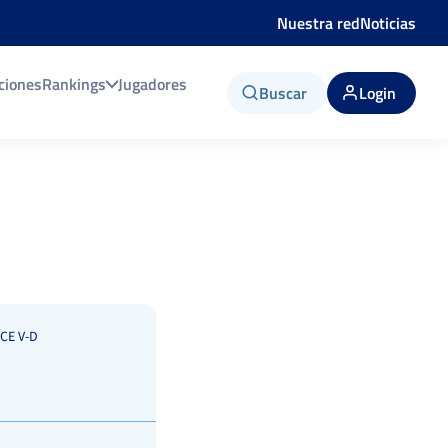
Nuestra red
Noticias
ciones
Rankings
Jugadores
Buscar
Login
CE V-D