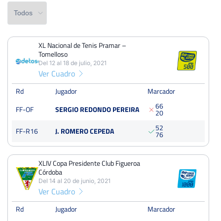
XL Nacional de Tenis Pramar –
PERDIDOS
PARTIDOS
GANADOS
Tomelloso
1
3
2
Del 12 al 18 de julio, 2021
Ver Cuadro
PERDIDOS
SETS
GANADOS
2
4
2
Rd
Jugador
Marcador
6
6
FF-OF
SERGIO REDONDO PEREIRA
PERDIDOS
JUEGOS
GANADOS
2
0
19
34
15
5
2
FF-R16
J. ROMERO CEPEDA
7
6
XLIV Copa Presidente Club Figueroa
XL Nacional de Tenis Pramar – Tomelloso
Córdoba
Del 12 al 18 de julio, 2021
Del 14 al 20 de junio, 2021
Ver Cuadro
Octavos
Dura
Rd
Jugador
Marcador