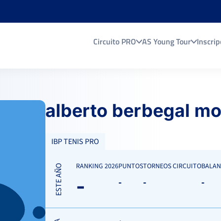
Circuito PRO
AS Young Tour
Inscrip
alberto berbegal m
IBP TENIS PRO
RANKING 2026
PUNTOS
TORNEOS CIRCUITO
BALAN
ESTE AÑO
-
-
-
-