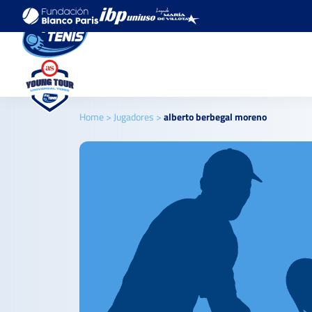
Home
>
Jugadores
>
alberto berbegal moreno