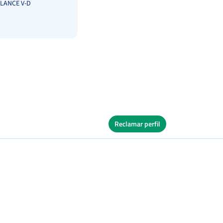
LANCE V-D
Reclamar perfil
Ver Cuadro
s
Tierra
s