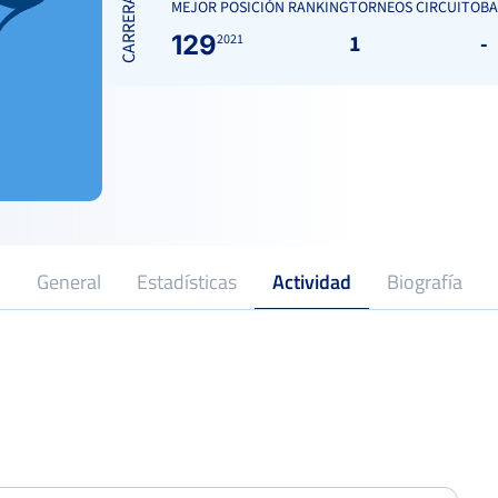
CARRERA
MEJOR POSICIÓN RANKING
TORNEOS CIRCUITO
BA
129
1
-
2021
General
Estadísticas
Actividad
Biografía
2021
Profesional desde
Open Nacional de Tenis IV Memorial
Toni Ortega
Cuarto
Del 20 al 26 de junio, 2022
Open Nacional de Tenis «Ciudad de
Yecla» (XI Memorial Juan Miguel
Cuarto