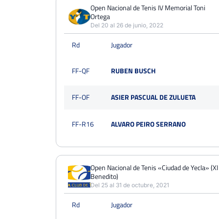
PERDIDOS
PARTIDOS
GANADOS
Open Nacional de Tenis IV Memorial Toni
3
Ortega
6
3
Del 20 al 26 de junio, 2022
PERDIDOS
SETS
GANADOS
Rd
Jugador
5
12
7
PERDIDOS
JUEGOS
GANADOS
FF-QF
RUBEN BUSCH
46
104
58
FF-OF
ASIER PASCUAL DE ZULUETA
FF-R16
ALVARO PEIRO SERRANO
Open Nacional de Tenis «Ciudad de Yecla» (X
Benedito)
Del 25 al 31 de octubre, 2021
Rd
Jugador