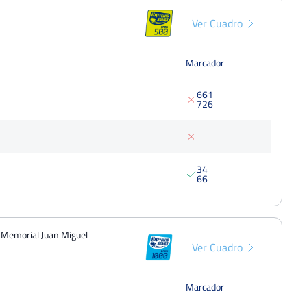
Benedito)
125 Punt
Ver Cuadro
Del 25 al 31 de octubre, 2021
Marcador
6
6
1
7
2
6
3
4
6
6
I Memorial Juan Miguel
Ver Cuadro
Marcador