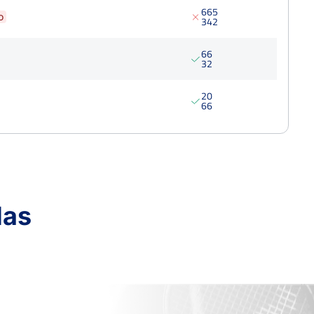
6
6
5
o
3
4
2
6
6
3
2
2
0
6
6
das