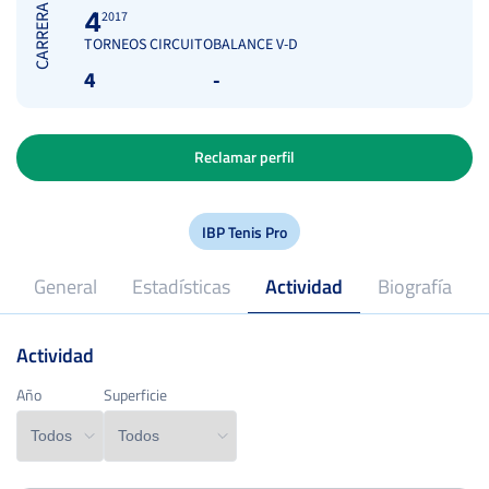
CARRERA
4
2017
TORNEOS CIRCUITO
BALANCE V-D
4
-
Reclamar perfil
IBP Tenis Pro
General
Estadísticas
Actividad
Biografía
Actividad
29
Edad
Año
Año
Superficie
Superficie
Puertollano, Ciudad Real
Lugar de nacimiento
2017
Profesional desde