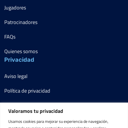
Jugadores
Patrocinadores
FAQs
Quienes somos
Privacidad
Aviso legal
Política de privacidad
Política de cookies
Valoramos tu privacidad
Términos y condiciones
Usamos cookies para mejorar su experiencia de navegación,