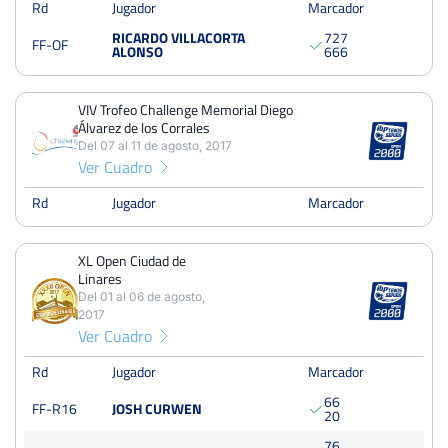
Rd
Jugador
Marcador
RICARDO VILLACORTA
7
2
7
XXII Open de Tenis Ciudad de Alcalá la Real
FF-OF
ALONSO
6
6
6
Del 21 al 27 de agosto, 2017
Octavos
Dura
VIV Trofeo Challenge Memorial Diego
Álvarez de los Corrales
Del 07 al 11 de agosto, 2017
VIV Trofeo Challenge Memorial Diego Álvarez de los
Ver Cuadro
Corrales
Del 07 al 11 de agosto, 2017
Rd
Jugador
Marcador
Dieciseisavos
Dura
XL Open Ciudad de
Linares
XL Open Ciudad de Linares
Del 01 al 06 de agosto,
Del 01 al 06 de agosto, 2017
2017
Final
Tierra
Ver Cuadro
2000 Puntos
batida
Rd
Jugador
Marcador
6
6
FF-R16
JOSH CURWEN
2
0
7
6