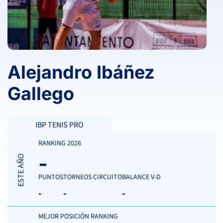
Alejandro Ibáñez
Gallego
IBP TENIS PRO
RANKING 2026
-
ESTE AÑO
PUNTOS
TORNEOS CIRCUITO
BALANCE V-D
-
-
-
MEJOR POSICIÓN RANKING