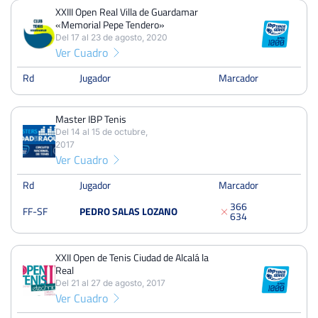
XXIII Open Real Villa de Guardamar
PERDIDOS
PARTIDOS
GANADOS
«Memorial Pepe Tendero»
2
7
5
Del 17 al 23 de agosto, 2020
Ver Cuadro
PERDIDOS
SETS
GANADOS
5
15
10
Rd
Jugador
Marcador
PERDIDOS
JUEGOS
GANADOS
Master IBP Tenis
63
142
79
Del 14 al 15 de octubre,
2017
Ver Cuadro
Rd
Jugador
Marcador
XXIII Open Real Villa de Guardamar «Memorial Pepe
Tendero»
3
6
6
FF-SF
PEDRO SALAS LOZANO
Del 17 al 23 de agosto, 2020
6
3
4
Treintaidosavos
Dura
XXII Open de Tenis Ciudad de Alcalá la
Real
Master IBP Tenis
Del 21 al 27 de agosto, 2017
Del 14 al 15 de octubre, 2017
Ver Cuadro
Semifinales
Dura