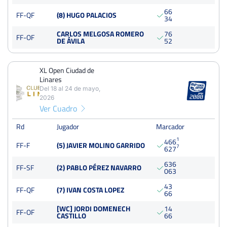
Del 27 al 01 de agosto, 2026
6
6
FF-QF
Final
(8) HUGO PALACIOS
3
4
Dura
1000 Puntos
CARLOS MELGOSA ROMERO
7
6
FF-OF
DE ÁVILA
5
2
XL Open Ciudad de Linares
Del 18 al 24 de mayo, 2026
XL Open Ciudad de
Final
Tierra
Linares
2000 Puntos
Del 18 al 24 de mayo,
2026
Ver Cuadro
Rd
Jugador
Marcador
1
4
6
6
FF-F
(5) JAVIER MOLINO GARRIDO
7
6
2
7
6
3
6
FF-SF
(2) PABLO PÉREZ NAVARRO
0
6
3
4
3
FF-QF
(7) IVAN COSTA LOPEZ
6
6
[WC] JORDI DOMENECH
1
4
FF-OF
CASTILLO
6
6