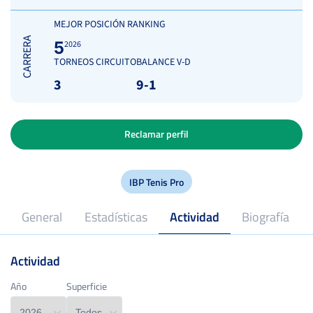
MEJOR POSICIÓN RANKING
CARRERA
5
2026
TORNEOS CIRCUITO
BALANCE V-D
3
9-1
Reclamar perfil
IBP Tenis Pro
General
Estadísticas
Actividad
Biografía
Actividad
20
Edad
Año
Año
Superficie
Superficie
2024
Profesional desde