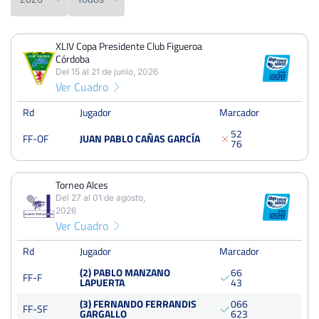
XLIV Copa Presidente Club Figueroa
PERDIDOS
PARTIDOS
GANADOS
Córdoba
1
10
9
Del 15 al 21 de junio, 2026
Ver Cuadro
PERDIDOS
SETS
GANADOS
5
23
18
Rd
Jugador
Marcador
5
2
FF-OF
JUAN PABLO CAÑAS GARCÍA
PERDIDOS
JUEGOS
GANADOS
7
6
85
204
119
Torneo Alces
Del 27 al 01 de agosto,
2026
Ver Cuadro
XLIV Copa Presidente Club Figueroa Córdoba
Del 15 al 21 de junio, 2026
Rd
Jugador
Marcador
Octavos
Dura
(2) PABLO MANZANO
6
6
FF-F
LAPUERTA
4
3
(3) FERNANDO FERRANDIS
0
6
6
Torneo Alces
FF-SF
GARGALLO
6
2
3