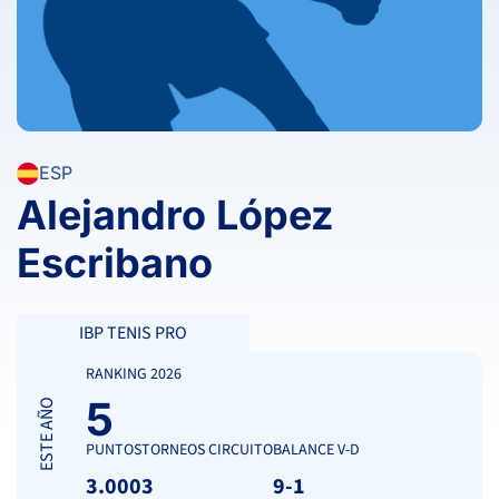
ESP
Alejandro López
Escribano
IBP TENIS PRO
RANKING 2026
5
ESTE AÑO
PUNTOS
TORNEOS CIRCUITO
BALANCE V-D
3.000
3
9-1