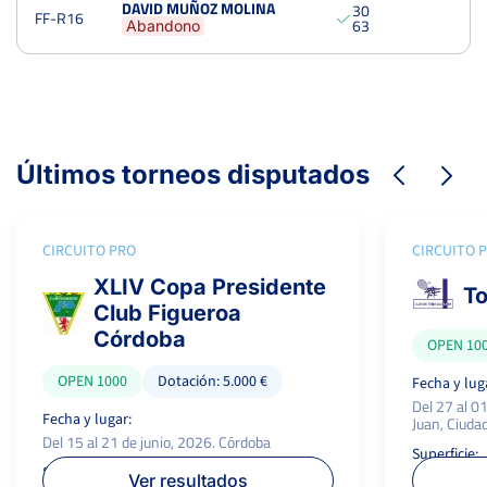
DAVID MUÑOZ MOLINA
3
0
FF-R16
6
3
Abandono
Últimos torneos disputados
CIRCUITO PRO
CIRCUITO 
XLIV Copa Presidente
To
Club Figueroa
Córdoba
OPEN 10
OPEN 1000
Dotación: 5.000 €
Fecha y lug
Del 27 al 0
Fecha y lugar:
Juan, Ciuda
Del 15 al 21 de junio, 2026. Córdoba
Superficie:
Superficie:
P.campeón:
Dura
Ver resultados