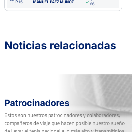
FF-R16
MANUEL PÁEZ MUÑOZ
6
6
Octavos
Tierra
Noticias relacionadas
Patrocinadores
Estos son nuestros patrocinadores y colaboradores;
compañeros de viaje que hacen posible nuestro sueño
de llevar el tenis nacional a lo más alto y transmitir los