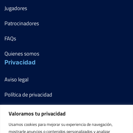
Jugadores
Patrocinadores
FAQs
Quienes somos
Privacidad
Aviso legal
Política de privacidad
Política de cookies
Valoramos tu privacidad
Términos y condiciones
Usamos cookies para mejorar su experiencia de navegación,
mostrarle anuncios o contenidos personalizados y analizar