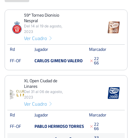
59º Torneo Dionisio
PERDIDOS
PARTIDOS
GANADOS
Nespral
2
3
1
Del 14 al 19 de agosto,
2023
PERDIDOS
SETS
GANADOS
Ver Cuadro
4
6
2
Rd
Jugador
Marcador
PERDIDOS
JUEGOS
GANADOS
2
2
FF-OF
CARLOS GIMENO VALERO
6
6
30
50
20
XL Open Ciudad de
Linares
59º Torneo Dionisio Nespral
Del 31 al 06 de agosto,
2023
Del 14 al 19 de agosto, 2023
Ver Cuadro
Octavos
Tierra
Rd
Jugador
Marcador
2
2
FF-OF
PABLO HERMOSO TORRES
XL Open Ciudad de Linares
6
6
Del 31 al 06 de agosto, 2023
3
3