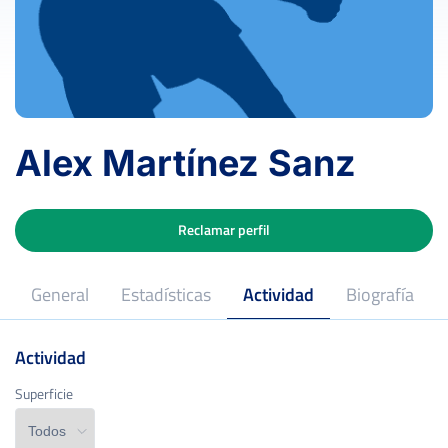
Alex Martínez Sanz
Reclamar perfil
General
Estadísticas
Actividad
Biografía
Actividad
22
Edad
Superficie
Superficie
West Long Branch, New Jersey,
Lugar de nacimiento
USA