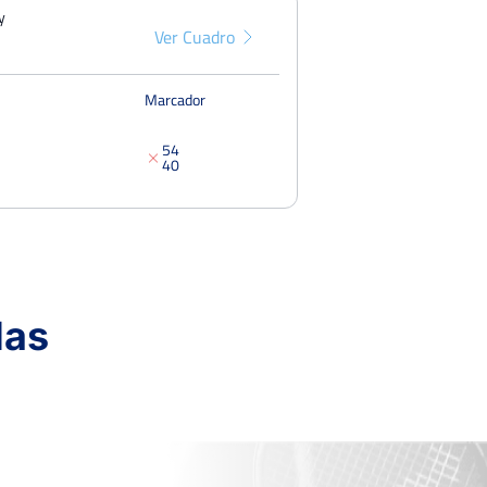
Fed
y
Ver Cuadro
Pun
Marcador
5
4
4
0
das