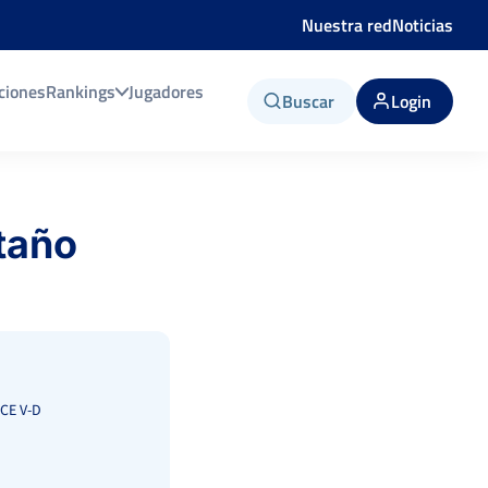
Nuestra red
Noticias
ciones
Rankings
Jugadores
Buscar
Login
taño
CE V-D