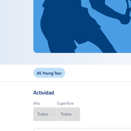
AS Young Tour
Actividad
Edad
Año
Año
Superficie
Superficie