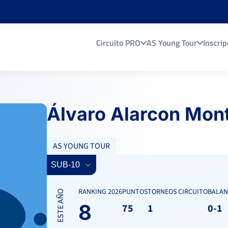
Circuito PRO
AS Young Tour
Inscrip
Álvaro Alarcon Mon
AS YOUNG TOUR
RANKING 2026
PUNTOS
TORNEOS CIRCUITO
BALAN
ESTE AÑO
8
75
1
0-1