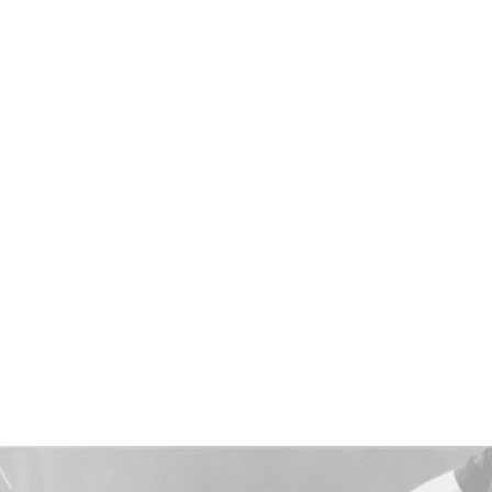
eración
*
REGION DE MURCIA
8
tos RFET
*