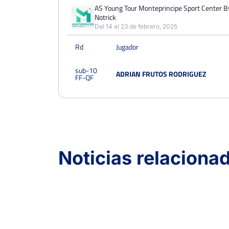
PERDIDOS
PARTIDOS
GANADOS
AS Young Tour Monteprincipe Sport Center B
1
Notrick
1
0
Del 14 al 23 de febrero, 2025
PERDIDOS
SETS
GANADOS
Rd
Jugador
2
2
0
sub-10
PERDIDOS
JUEGOS
GANADOS
ADRIAN FRUTOS RODRIGUEZ
FF-QF
9
13
4
Noticias relaciona