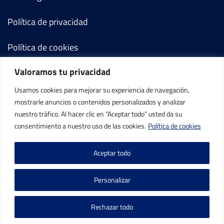
Política de privacidad
Política de cookies
Valoramos tu privacidad
Términos y condiciones
Usamos cookies para mejorar su experiencia de navegación,
Mi cuenta
mostrarle anuncios o contenidos personalizados y analizar
nuestro tráfico. Al hacer clic en “Aceptar todo” usted da su
Contacto
consentimiento a nuestro uso de las cookies.
Política de cookies
Aceptar todo
Personalizar
©IBP Tenis 2026, todos los derechos reservados.
Rechazar todo