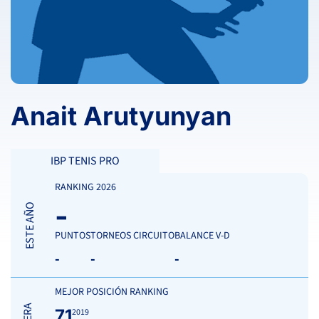
Anait Arutyunyan
IBP TENIS PRO
RANKING 2026
-
ESTE AÑO
PUNTOS
TORNEOS CIRCUITO
BALANCE V-D
-
-
-
MEJOR POSICIÓN RANKING
71
2019