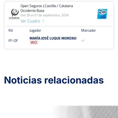
Open Seguros J.Castillo / Catalana Occidente Baza
Open Seguros J.Castillo / Catalana
Del 26 al 01 de septiembre, 2019
Occidente Baza
Del 26 al 01 de septiembre, 2019
Octavos
dura/tierra
Ver Cuadro
Rd
Jugador
Marcador
MARÍA JOSÉ LUQUE MORENO
FF-OF
WO
Noticias relacionadas