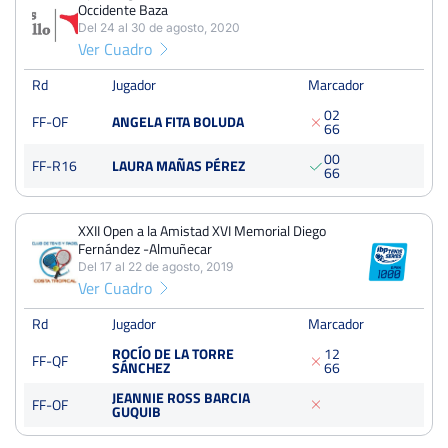
Occidente Baza
3
5
2
Del 24 al 30 de agosto, 2020
Ver Cuadro
PERDIDOS
SETS
GANADOS
4
6
2
Rd
Jugador
Marcador
0
2
FF-OF
ANGELA FITA BOLUDA
PERDIDOS
JUEGOS
GANADOS
6
6
24
41
17
0
0
FF-R16
LAURA MAÑAS PÉREZ
6
6
XXII Open a la Amistad XVI Memorial Diego
Open Seguros J.Castillo / Catalana Occidente Baza
Fernández -Almuñecar
Del 24 al 30 de agosto, 2020
Del 17 al 22 de agosto, 2019
Ver Cuadro
Octavos
Dura
Rd
Jugador
Marcador
XXII Open a la Amistad XVI Memorial Diego Fernández -
ROCÍO DE LA TORRE
1
2
Almuñecar
FF-QF
SÁNCHEZ
6
6
Del 17 al 22 de agosto, 2019
Cuartos
JEANNIE ROSS BARCIA
dura
FF-OF
GUQUIB
125 Puntos