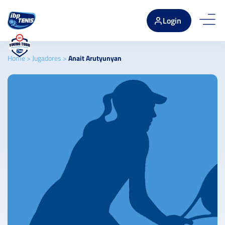
Login
Home
>
Jugadores
>
Anait Arutyunyan