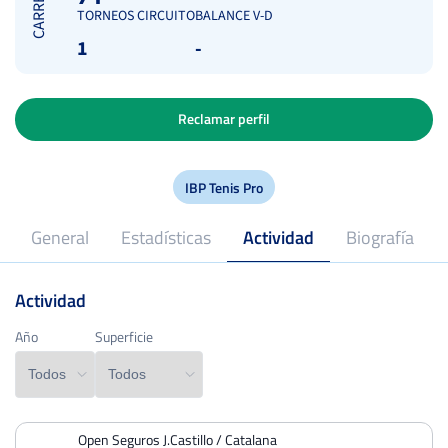
CARRERA
TORNEOS CIRCUITO
BALANCE V-D
1
-
Reclamar perfil
IBP Tenis Pro
General
Estadísticas
Actividad
Biografía
Actividad
2019
Profesional desde
Año
Año
Superficie
Superficie
Open Seguros J.Castillo / Catalana
PERDIDOS
PARTIDOS
GANADOS