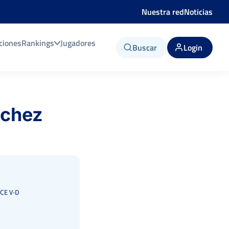
Nuestra red
Noticias
ciones
Rankings
Jugadores
Buscar
Login
nchez
CE V-D