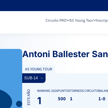
Circuito PRO
AS Young Tour
Inscrip
Antoni Ballester Sa
AS YOUNG TOUR
RANKING 2026
PUNTOS
TORNEOS CIRCUITO
BALAN
ESTE AÑO
1
500
1
1-0