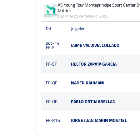
PERDIDOS
PARTIDOS
GANADOS
AS Young Tour Monteprincipe Sport Center B
0
Notrick
5
Del 14 al 23 de febrero, 2025
PERDIDOS
SETS
GANADOS
Rd
Jugador
2
12
1
sub-14
PERDIDOS
JUEGOS
GANADOS
JAIME VALDIVIA COLLADO
FF-F
51
127
76
FF-SF
HECTOR ZAPATA GARCIA
FF-QF
NADER RAHMANI
FF-OF
PABLO ORTIN ABELLAN
FF-R16
JORGE JUAN MARIN MONTIEL