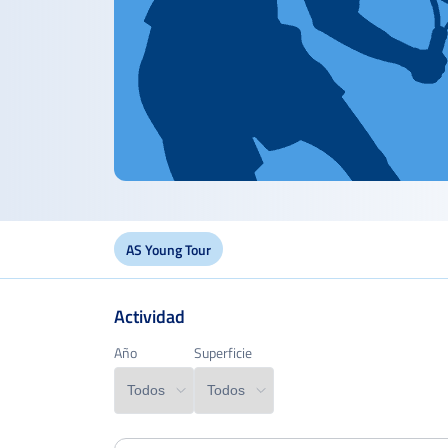
AS Young Tour
Actividad
Edad
Año
Año
Superficie
Superficie