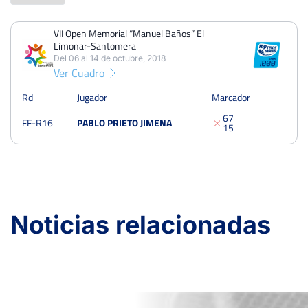
VII Open Memorial “Manuel Baños” El
PERDIDOS
PARTIDOS
GANADOS
Limonar-Santomera
1
1
0
Del 06 al 14 de octubre, 2018
Ver Cuadro
PERDIDOS
SETS
GANADOS
2
2
0
Rd
Jugador
Marcador
6
7
FF-R16
PABLO PRIETO JIMENA
PERDIDOS
JUEGOS
GANADOS
1
5
13
19
6
VII Open Memorial “Manuel Baños” El Limonar-Santomera
Noticias relacionadas
Del 06 al 14 de octubre, 2018
Dieciseisavos
Dura