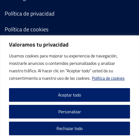
Política de privacidad
Política de cookies
Valoramos tu privacidad
Términos y condiciones
Usamos cookies para mejorar su experiencia de navegación,
Mi cuenta
mostrarle anuncios o contenidos personalizados y analizar
nuestro tráfico. Al hacer clic en “Aceptar todo” usted da su
Contacto
consentimiento a nuestro uso de las cookies.
Política de cookies
Aceptar todo
Personalizar
©IBP Tenis 2026, todos los derechos reservados.
Rechazar todo