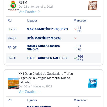
RSTM
4
10
6
Del 28 al 04 de julio, 2021
Ver Cuadro
PERDIDOS
SETS
GANADOS
9
22
13
Rd
Jugador
Marcador
4
1
FF-OF
MARIA MARTÍNEZ VAQUERO
PERDIDOS
JUEGOS
GANADOS
6
6
84
195
111
FP-SF
UXÍA MARTÍNEZ MORAL
NATALY MIROSLAVOVA
5
1
FP-QF
NINOVA
7
6
7
6
6
FP-OF
ISABEL ADROVER GALLEGO
Open María de Villota RSTM
6
7
1
Del 28 al 04 de julio, 2021
Octavos
Tierra
XXII Open Ciudad de Guadalajara Trofeo
Virgen de la Antigua Memorial Nacho
Estrada
XXII Open Ciudad de Guadalajara Trofeo Virgen de la Antigua
Del 05 al 11 de julio, 2021
Memorial Nacho Estrada
Ver Cuadro
Del 05 al 11 de julio, 2021
Octavos
Rd
Jugador
Marcador
Quick