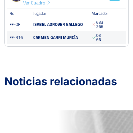
Ver Cuadro
Rd
Jugador
Marcador
6
3
3
FF-OF
ISABEL ADROVER GALLEGO
2
6
6
0
3
FF-R16
CARMEN GARRI MURCÍA
6
6
Noticias relacionadas