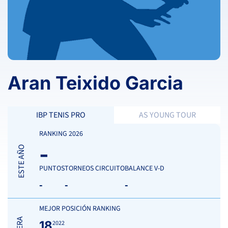
Aran Teixido Garcia
IBP TENIS PRO
AS YOUNG TOUR
RANKING 2026
-
ESTE AÑO
PUNTOS
TORNEOS CIRCUITO
BALANCE V-D
-
-
-
MEJOR POSICIÓN RANKING
18
2022