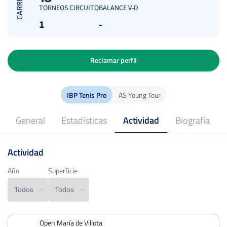
CARRERA
TORNEOS CIRCUITO
BALANCE V-D
1
-
Reclamar perfil
IBP Tenis Pro
AS Young Tour
General
Estadísticas
Actividad
Biografía
Actividad
2021
Profesional desde
Año
Año
Superficie
Superficie
Open María de Villota
PERDIDOS
PARTIDOS
GANADOS