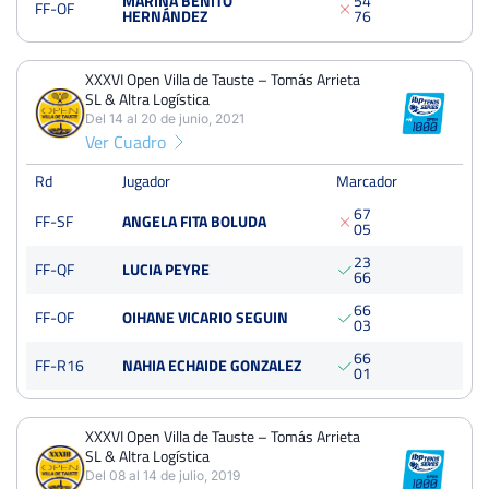
MARINA BENITO
5
4
FF-OF
HERNÁNDEZ
7
6
XXXVI Open Villa de Tauste – Tomás Arrieta SL & Altra
Logística
Del 14 al 20 de junio, 2021
XXXVI Open Villa de Tauste – Tomás Arrieta
Semifinales
SL & Altra Logística
Dura
450 Puntos
Del 14 al 20 de junio, 2021
Ver Cuadro
XXXVI Open Villa de Tauste – Tomás Arrieta SL & Altra
Rd
Jugador
Marcador
Logística
Del 08 al 14 de julio, 2019
6
7
FF-SF
ANGELA FITA BOLUDA
0
5
Semifinales
DURA
250 Puntos
2
3
FF-QF
LUCIA PEYRE
6
6
6
6
FF-OF
OIHANE VICARIO SEGUIN
0
3
6
6
FF-R16
NAHIA ECHAIDE GONZALEZ
0
1
XXXVI Open Villa de Tauste – Tomás Arrieta
SL & Altra Logística
Del 08 al 14 de julio, 2019