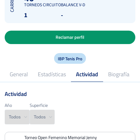
CARRERA
TORNEOS CIRCUITO
BALANCE V-D
1
-
Reclamar perfil
IBP Tenis Pro
General
Estadísticas
Actividad
Biografía
Actividad
2024
Profesional desde
Año
Año
Superficie
Superficie
Torneo Open Femenino Memorial Jenny
PERDIDOS
PARTIDOS
GANADOS