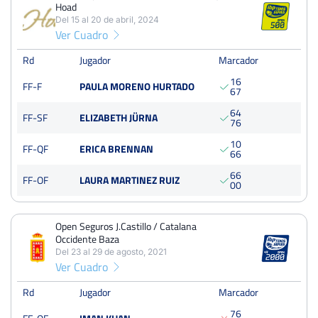
Hoad
2
7
5
Del 15 al 20 de abril, 2024
Ver Cuadro
PERDIDOS
SETS
GANADOS
2
12
10
Rd
Jugador
Marcador
1
6
FF-F
PAULA MORENO HURTADO
PERDIDOS
JUEGOS
GANADOS
6
7
32
100
68
6
4
FF-SF
ELIZABETH JÜRNA
7
6
1
0
FF-QF
ERICA BRENNAN
6
6
Torneo Open Femenino Memorial Jenny Hoad
6
6
FF-OF
LAURA MARTINEZ RUIZ
0
0
Del 15 al 20 de abril, 2024
Final
Dura
500 Puntos
Open Seguros J.Castillo / Catalana
Occidente Baza
Del 23 al 29 de agosto, 2021
Open Seguros J.Castillo / Catalana Occidente Baza
Ver Cuadro
Del 23 al 29 de agosto, 2021
Octavos
Rd
Jugador
Marcador
Dura
7
6