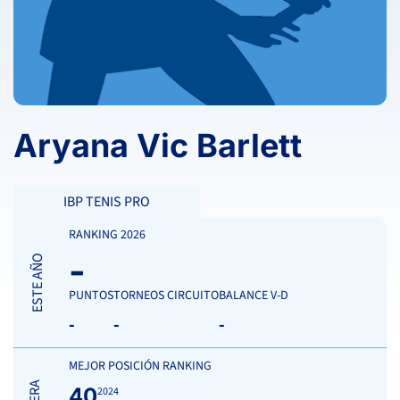
Aryana Vic Barlett
IBP TENIS PRO
RANKING 2026
-
ESTE AÑO
PUNTOS
TORNEOS CIRCUITO
BALANCE V-D
-
-
-
MEJOR POSICIÓN RANKING
40
2024