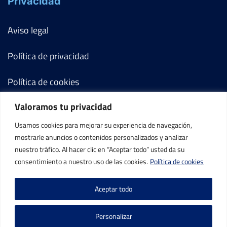
Privacidad
Aviso legal
Política de privacidad
Política de cookies
Valoramos tu privacidad
Términos y condiciones
Usamos cookies para mejorar su experiencia de navegación,
Mi cuenta
mostrarle anuncios o contenidos personalizados y analizar
nuestro tráfico. Al hacer clic en “Aceptar todo” usted da su
Contacto
consentimiento a nuestro uso de las cookies.
Política de cookies
Aceptar todo
Personalizar