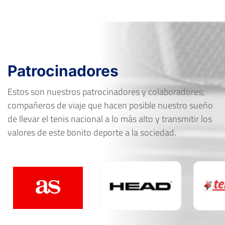
VIII Open Miguelturra
Del 08 al 15 de agosto,
2022
Ver Cuadro
Rd
Jugador
Marcador
Patrocinadores
FF-R16
YAHIR ALCOLEA SALIDO
Estos son nuestros patrocinadores y colaboradores;
compañeros de viaje que hacen posible nuestro sueño
de llevar el tenis nacional a lo más alto y transmitir los
valores de este bonito deporte a la sociedad.