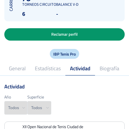
CARRERA
TORNEOS CIRCUITO
BALANCE V-D
6
-
Reclamar perfil
IBP Tenis Pro
General
Estadísticas
Actividad
Biografía
Actividad
2025
Profesional desde
Año
Año
Superficie
Superficie
XII Open Nacional de Tenis Ciudad de
PERDIDOS
PARTIDOS
GANADOS