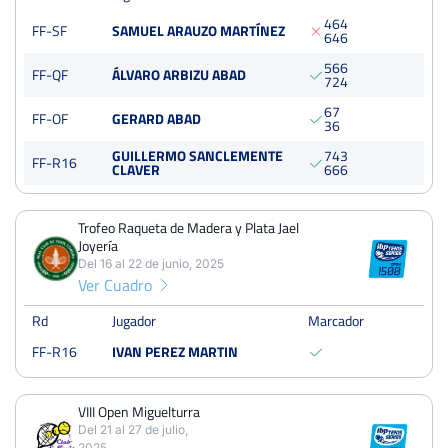
4
6
4
FF-SF
SAMUEL ARAUZO MARTÍNEZ
6
4
6
III Torneo de Tenis Ciudad de Torrejón Luis Díaz
5
6
6
Del 13 al 19 de mayo, 2024
FF-QF
ÁLVARO ARBIZU ABAD
7
2
4
Dieciseisavos
Quick
6
7
FF-OF
GERARD ABAD
3
6
GUILLERMO SANCLEMENTE
7
4
3
FF-R16
VIII Open Miguelturra
CLAVER
6
6
6
Del 08 al 15 de agosto, 2022
Cuartos
Tierra
Trofeo Raqueta de Madera y Plata Jael
Joyería
Del 16 al 22 de junio, 2025
Ver Cuadro
Rd
Jugador
Marcador
FF-R16
IVAN PEREZ MARTIN
VIII Open Miguelturra
Del 21 al 27 de julio,
2025