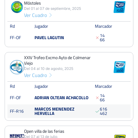
Móstoles
6
18
12
Del 01 al 07 de septiembre, 2025
Ver Cuadro
PERDIDOS
SETS
GANADOS
15
40
25
Rd
Jugador
Marcador
1
4
FF-OF
PAVEL LAGUTIN
PERDIDOS
JUEGOS
GANADOS
6
6
165
359
194
XXIV Trofeo Excmo Ayto de Colmenar
Viejo
Del 04 al 10 de agosto, 2025
Ver Cuadro
XII Open Nacional de Tenis Ciudad de Móstoles
Del 01 al 07 de septiembre, 2025
Rd
Jugador
Marcador
Octavos
Dura
1
4
FF-OF
ADRIAN OLTEAN ACHACOLLO
6
6
MARCOS MENENDEZ
6
1
6
XXIV Trofeo Excmo Ayto de Colmenar Viejo
FF-R16
HERVELLA
4
6
2
Del 04 al 10 de agosto, 2025
Octavos
Dura
Open villa de las ferias
Del 07 al 13 de julio,