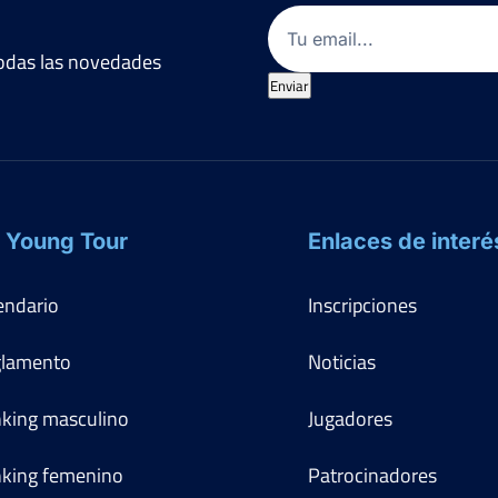
Email
(Obligatorio)
 todas las novedades
Enviar
 Young Tour
Enlaces de interé
endario
Inscripciones
lamento
Noticias
king masculino
Jugadores
king femenino
Patrocinadores