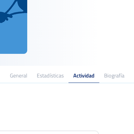
General
Estadísticas
Actividad
Biografía
XXXVI Open Villa de Tauste – Tomás
Arrieta SL & Altra Logística
Dieciseisa
Del 14 al 20 de junio, 2021
Open Alcalá de Henares
Octavo