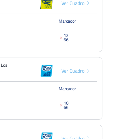
Ver Cuadro
Marcador
1
2
6
6
 Los
Ver Cuadro
Marcador
1
0
6
6
Ver Cuadro