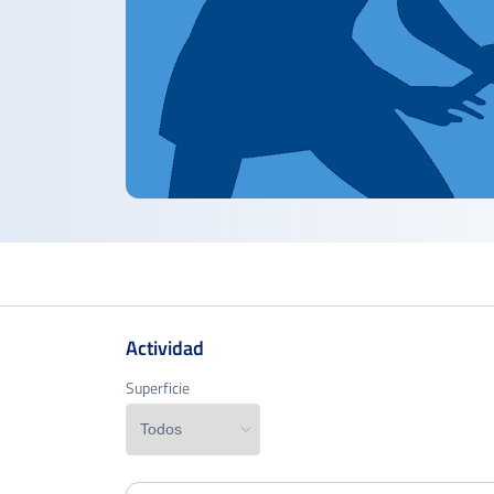
Actividad
Superficie
Superficie