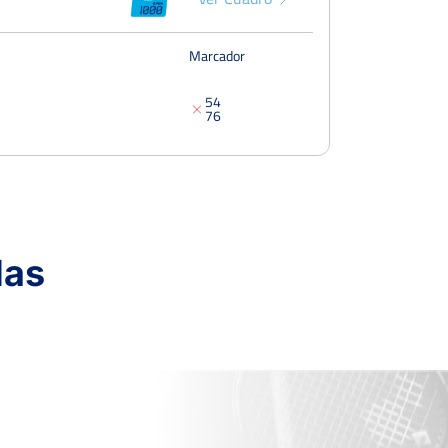
Marcador
5
4
7
6
das