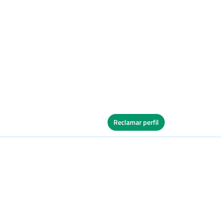
Reclamar perfil
Ver Cuadro
vos
Dura
Ver Cuadro
s
Dura