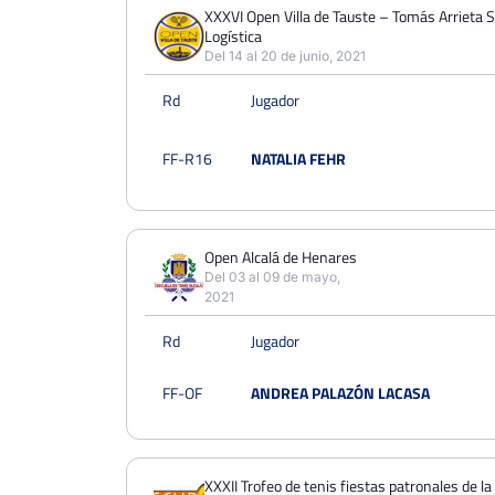
PERDIDOS
PARTIDOS
GANADOS
XXXVI Open Villa de Tauste – Tomás Arrieta S
4
Logística
5
1
Del 14 al 20 de junio, 2021
PERDIDOS
SETS
GANADOS
Rd
Jugador
8
8
0
PERDIDOS
JUEGOS
GANADOS
FF-R16
NATALIA FEHR
50
71
21
Open Alcalá de Henares
Del 03 al 09 de mayo,
2021
Rd
Jugador
FF-OF
ANDREA PALAZÓN LACASA
XXXII Trofeo de tenis fiestas patronales de l