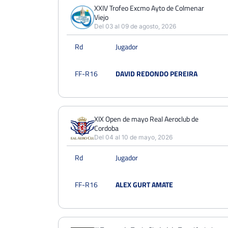
PERDIDOS
PARTIDOS
GANADOS
XXIV Trofeo Excmo Ayto de Colmenar
3
Viejo
3
0
Del 03 al 09 de agosto, 2026
PERDIDOS
SETS
GANADOS
Rd
Jugador
6
7
1
PERDIDOS
JUEGOS
GANADOS
FF-R16
DAVID REDONDO PEREIRA
37
53
16
XIX Open de mayo Real Aeroclub de
Cordoba
Del 04 al 10 de mayo, 2026
Rd
Jugador
FF-R16
ALEX GURT AMATE