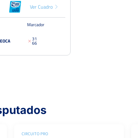
Ver Cuadro
Marcador
3
1
DEOCA
6
6
isputados
CIRCUITO PRO