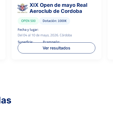
XIX Open de mayo Real
Aeroclub de Cordoba
OPEN 500
Dotación: 1000€
Fecha y lugar:
Del 04 al 10 de mayo, 2026. Córdoba
Superficie:
P.campeón:
Tierra
500 €
Ver resultados
das