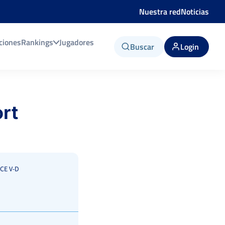
Nuestra red
Noticias
ciones
Rankings
Jugadores
Buscar
Login
rt
CE V-D