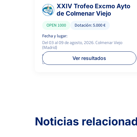
XXIV Trofeo Excmo Ayto
de Colmenar Viejo
OPEN 1000
Dotación: 5.000 €
Fecha y lugar:
Del 03 al 09 de agosto, 2026. Colmenar Viejo
(Madrid)
Superficie:
P.campeón:
Ver resultados
Dura
1.000 €
Noticias relaciona