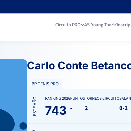
Circuito PRO
AS Young Tour
Inscrip
Carlo Conte Betanco
IBP TENIS PRO
RANKING 2026
PUNTOS
TORNEOS CIRCUITO
BALAN
ESTE AÑO
743
-
2
0-2