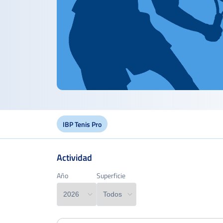
IBP Tenis Pro
Actividad
Edad
Año
Año
Superficie
Superficie