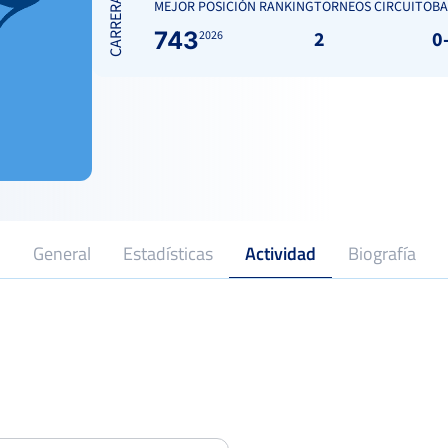
CARRERA
MEJOR POSICIÓN RANKING
TORNEOS CIRCUITO
BA
743
2
0
2026
General
Estadísticas
Actividad
Biografía
19
2026
Profesional desde
Posi
XXIV Trofeo Excmo Ayto de
Colmenar Viejo
Dieciseisa
CLUB DEPORTIVO ELEMENTAL TALENT
Posi
Club
Del 03 al 09 de agosto, 2026
TEAM
XIX Open de mayo Real Aeroclub de
Fed
Cordoba
Dieciseisa