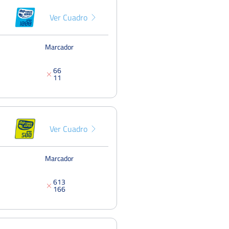
Del 04 al 10 de mayo, 2026
Ver Cuadro
III Torneo de Tenis Ciudad de
Pun
Torrejón Luis Díaz
Dieciseisa
Del 11 al 17 de mayo, 2026
Marcador
6
6
1
1
Ver Cuadro
Marcador
6
1
3
1
6
6