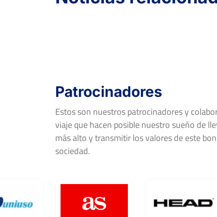
PERDIDOS
SETS
GANADOS
0
0
0
PERDIDOS
JUEGOS
GANADOS
0
0
0
Patrocinadores
Estos son nuestros patrocinadores y colab
viaje que hacen posible nuestro sueño de llev
más alto y transmitir los valores de este bon
sociedad.