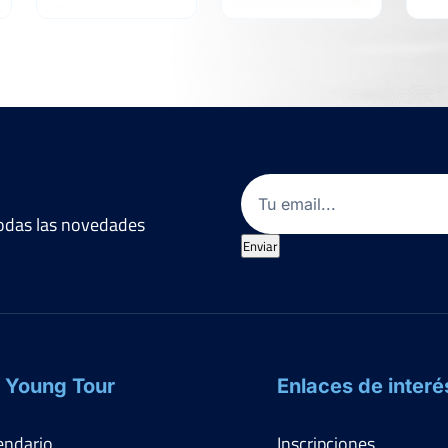
Email
(Obligatorio)
 todas las novedades
Enviar
 Young Tour
Enlaces de interé
endario
Inscripciones