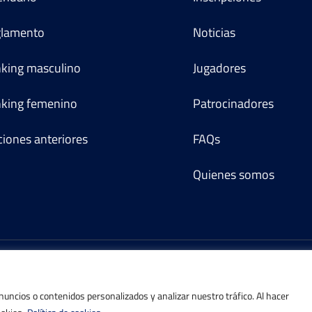
lamento
Noticias
king masculino
Jugadores
king femenino
Patrocinadores
ciones anteriores
FAQs
Quienes somos
©IBP Tenis 2026, todos los derechos reservados.
ncios o contenidos personalizados y analizar nuestro tráfico. Al hacer