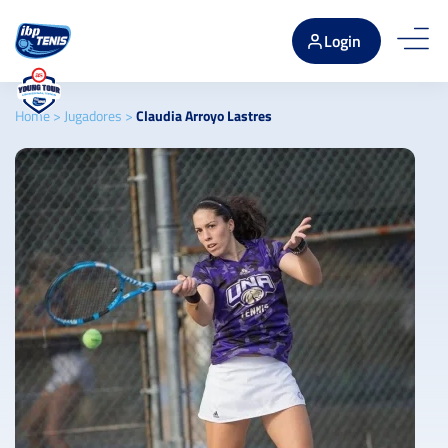
Login
Home
>
Jugadores
>
Claudia Arroyo Lastres