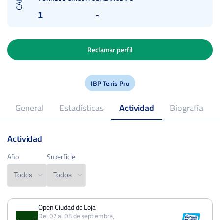
1
-
Reclamar perfil
IBP Tenis Pro
General
Estadísticas
Actividad
Biografía
Actividad
2024
Profesional desde
Año
Año
Superficie
Superficie
Open Ciudad de Loja
PERDIDOS
PARTIDOS
GANADOS
Del 02 al 08 de septiembre,