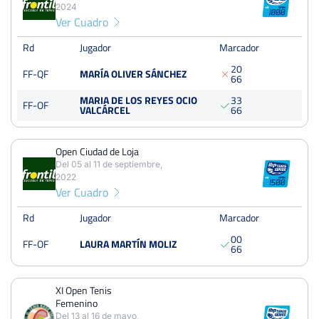
4
7
3
2024
Ver Cuadro
PERDIDOS
SETS
GANADOS
8
15
7
Rd
Jugador
Marcador
2
0
FF-QF
MARÍA OLIVER SÁNCHEZ
PERDIDOS
JUEGOS
GANADOS
6
6
62
116
54
MARIA DE LOS REYES OCIO
3
3
FF-OF
VALCÁRCEL
6
6
Open Ciudad de Loja
Open Ciudad de Loja
Del 05 al 11 de septiembre,
Del 02 al 08 de septiembre, 2024
2022
Ver Cuadro
Cuartos
Tierra
225 Puntos
Rd
Jugador
Marcador
0
0
Open Ciudad de Loja
FF-OF
LAURA MARTÍN MOLIZ
6
6
Del 05 al 11 de septiembre, 2022
Cuartos
Tierra
285 Puntos
XI Open Tenis
Femenino
Del 13 al 16 de mayo,