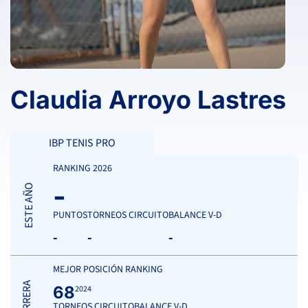
Claudia Arroyo Lastres
IBP TENIS PRO
RANKING 2026
-
ESTE AÑO
PUNTOS
TORNEOS CIRCUITO
BALANCE V-D
-
-
-
MEJOR POSICIÓN RANKING
CARRERA
68
2024
TORNEOS CIRCUITO
BALANCE V-D