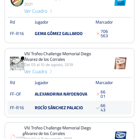
XI Open Tenis Femenino
2021
Del 13 al 16 de mayo, 2021
Ver Cuadro
Dieciseisavos
Tierra
Rd
Jugador
Marcador
7
0
6
FF-R16
GEMA GÓMEZ GALLARDO
5
6
3
VIV Trofeo Challenge Memorial Diego Álvarez de los
Corrales
Del 05 al 10 de agosto, 2019
VIV Trofeo Challenge Memorial Diego
Octavos
Dura
Álvarez de los Corrales
Del 05 al 10 de agosto, 2019
Ver Cuadro
VIV Trofeo Challenge Memorial Diego Álvarez de los
Corrales
Rd
Jugador
Marcador
Del 07 al 11 de agosto, 2017
6
6
Octavos
FF-OF
ALEXANDRINA NAYDENOVA
0
1
Dura
6
6
FF-R16
ROCÍO SÁNCHEZ PALACIO
4
3
VIV Trofeo Challenge Memorial Diego
Álvarez de los Corrales
Del 07 al 11 de agosto, 2017