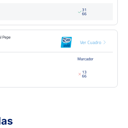
3
1
6
6
al Pepe
Ver Cuadro
Marcador
1
3
6
6
das