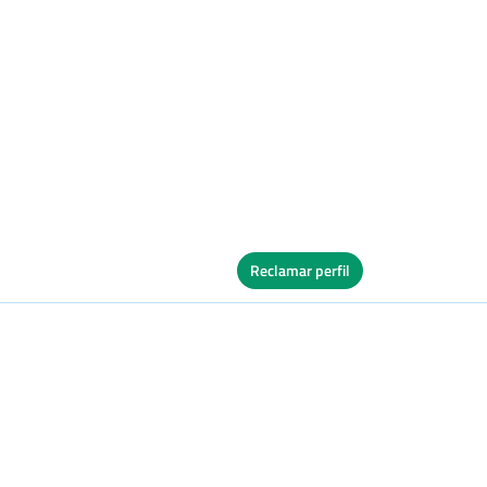
Reclamar perfil
Ver Cuadro
s
Tierra
Ver Cuadro
vos
Tierra