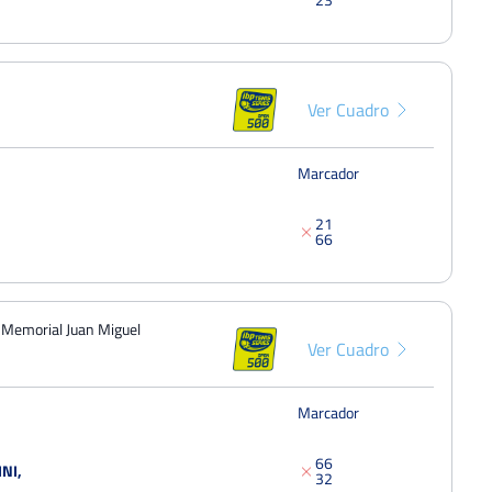
Ver Cuadro
Marcador
2
1
6
6
I Memorial Juan Miguel
Ver Cuadro
Marcador
6
6
NI,
3
2