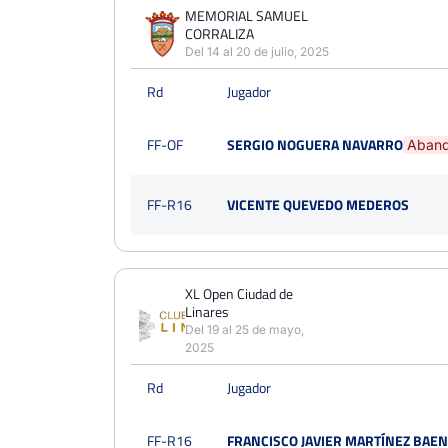
PERDIDOS
PARTIDOS
GANADOS
MEMORIAL SAMUEL
5
CORRALIZA
7
2
Del 14 al 20 de julio, 2025
PERDIDOS
SETS
GANADOS
Rd
Jugador
11
15
4
PERDIDOS
JUEGOS
GANADOS
FF-OF
SERGIO NOGUERA NAVARRO
Aban
77
128
51
FF-R16
VICENTE QUEVEDO MEDEROS
XL Open Ciudad de
Linares
Del 19 al 25 de mayo,
2025
Rd
Jugador
FF-R16
FRANCISCO JAVIER MARTÍNEZ BAE