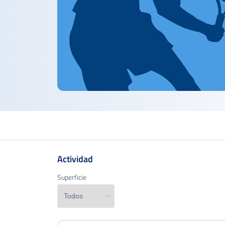
Actividad
Superficie
Superficie