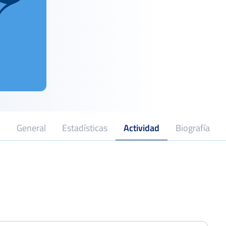
General
Estadísticas
Actividad
Biografía
MEMORIAL SAMUEL CORRALIZA
Octavo
Del 14 al 20 de julio, 2025
XL Open Ciudad de Linares
Dieciseisa
Del 19 al 25 de mayo, 2025