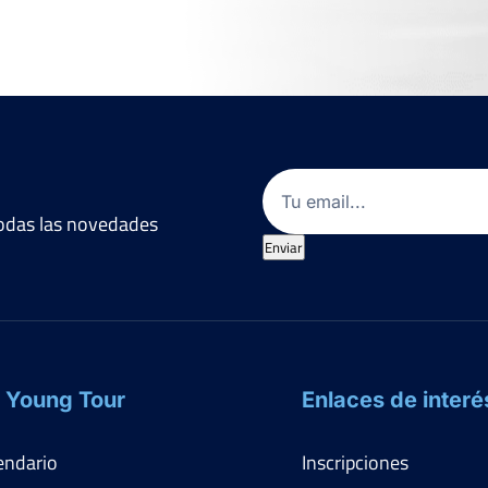
Email
(Obligatorio)
 todas las novedades
Enviar
 Young Tour
Enlaces de interé
endario
Inscripciones