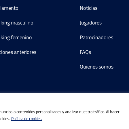
lamento
Noticias
king masculino
Jugadores
king femenino
Patrocinadores
ciones anteriores
FAQs
Quienes somos
ncios o contenidos personalizados y analizar nuestro tráfico. Al hacer
©IBP Tenis 2026, todos los derechos reservados.
ookies.
Política de cookies