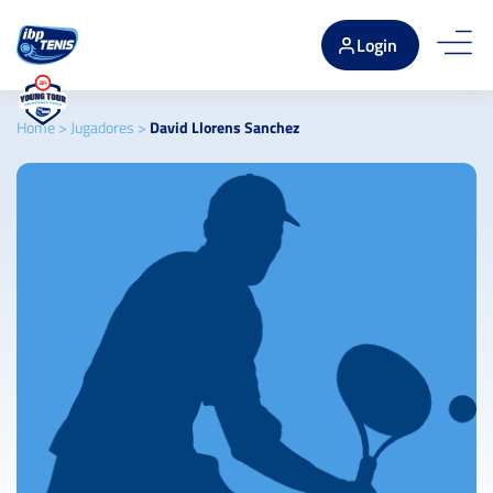
Login
Home
>
Jugadores
>
David Llorens Sanchez