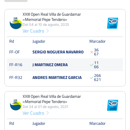
XXIII Open Real Villa de Guardamar
PERDIDOS
PARTIDOS
GANADOS
«Memorial Pepe Tendero»
2
5
3
Del 04 al 10 de agosto, 2025
Ver Cuadro
PERDIDOS
SETS
GANADOS
5
9
4
Rd
Jugador
Marcador
3
6
FF-OF
SERGIO NOGUERA NAVARRO
PERDIDOS
JUEGOS
GANADOS
6
7
36
75
39
1
1
FF-R16
J MARTINEZ OMERA
6
6
2
6
6
FF-R32
ANDRES MARTINEZ GARCIA
6
2
1
XXIII Open Real Villa de Guardamar «Memorial Pepe
Tendero»
XXIII Open Real Villa de Guardamar
Del 04 al 10 de agosto, 2025
«Memorial Pepe Tendero»
Octavos
Quick
Del 24 al 01 de agosto, 2021
Ver Cuadro
XXIII Open Real Villa de Guardamar «Memorial Pepe
Rd
Jugador
Marcador
Tendero»