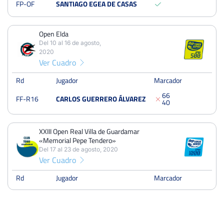
FP-OF
SANTIAGO EGEA DE CASAS
Del 24 al 01 de agosto, 2021
Octavos
Quick
Open Elda
Del 10 al 16 de agosto,
Open Elda
2020
Del 10 al 16 de agosto, 2020
Ver Cuadro
Dieciseisavos
Tierra
Rd
Jugador
Marcador
6
6
FF-R16
CARLOS GUERRERO ÁLVAREZ
4
0
XXIII Open Real Villa de Guardamar «Memorial Pepe
Tendero»
Del 17 al 23 de agosto, 2020
XXIII Open Real Villa de Guardamar
Octavos
Dura
«Memorial Pepe Tendero»
Del 17 al 23 de agosto, 2020
Ver Cuadro
Rd
Jugador
Marcador