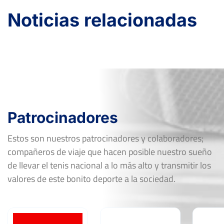
1
3
FF-OF
LUCIA IBARROLA ASENJO
Noticias relacionadas
6
6
XI Open Tenis Femenino
Del 01 al 04 de septiembre,
2022
Ver Cuadro
Rd
Jugador
Marcador
6
6
FF-OF
ANA SCHULTZ RODRIGUEZ
1
2
Patrocinadores
6
6
FF-R16
MARIA VILLAR CABELLO
1
0
Estos son nuestros patrocinadores y colaboradores;
compañeros de viaje que hacen posible nuestro sueño
Torneo Open Femenino Memorial Jenny
de llevar el tenis nacional a lo más alto y transmitir los
Hoad
valores de este bonito deporte a la sociedad.
Del 13 al 20 de marzo, 2022
Ver Cuadro
Rd
Jugador
Marcador