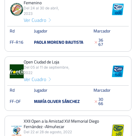
Femenino
Octavos
Dura
Del 24 al 30 de abril,
2023
Ver Cuadro
XI Open Tenis Femenino
Rd
Jugador
Marcador
Del 24 al 30 de abril, 2023
Dieciseisavos
3
6
FF-R16
PAOLA MORENO BAUTISTA
Tierra
6
7
Open Ciudad de Loja
Open Ciudad de Loja
Del 05 al 11 de septiembre, 2022
Del 05 al 11 de septiembre,
2022
Octavos
Tierra
Ver Cuadro
Rd
Jugador
Marcador
XXII Open a la Amistad XVI Memorial Diego Fernández -
3
0
Almuñecar
FF-OF
MARÍA OLIVER SÁNCHEZ
6
6
Del 22 al 28 de agosto, 2022
Octavos
Dura
XXII Open a la Amistad XVI Memorial Diego
Fernández -Almuñecar
Del 22 al 28 de agosto, 2022
XLIV Copa Presidente Club Figueroa Córdoba