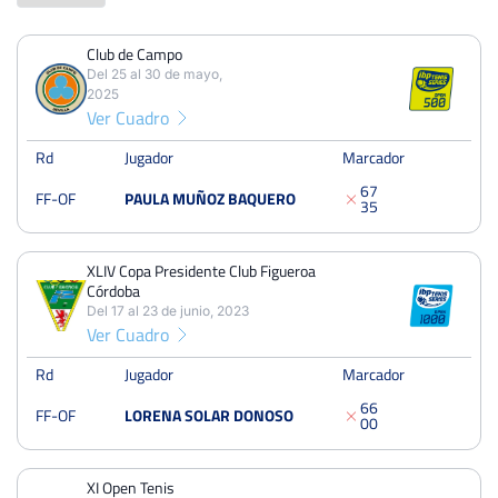
Club de Campo
PERDIDOS
PARTIDOS
GANADOS
Del 25 al 30 de mayo,
9
10
1
2025
Ver Cuadro
PERDIDOS
SETS
GANADOS
18
20
2
Rd
Jugador
Marcador
6
7
FF-OF
PAULA MUÑOZ BAQUERO
PERDIDOS
JUEGOS
GANADOS
3
5
111
160
49
XLIV Copa Presidente Club Figueroa
Córdoba
Del 17 al 23 de junio, 2023
Ver Cuadro
Club de Campo
Del 25 al 30 de mayo, 2025
Rd
Jugador
Marcador
Octavos
Tierra
6
6
FF-OF
LORENA SOLAR DONOSO
0
0
XLIV Copa Presidente Club Figueroa Córdoba
Del 17 al 23 de junio, 2023
XI Open Tenis