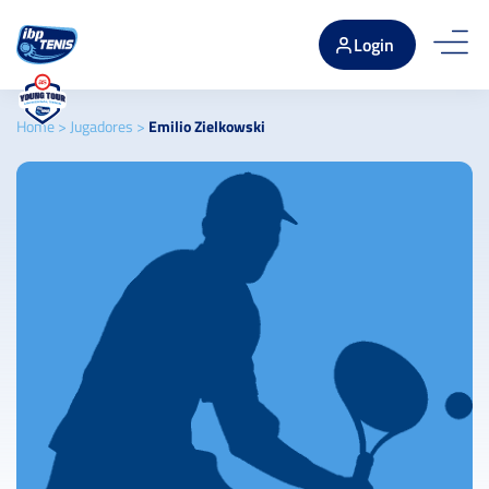
Login
Home
>
Jugadores
>
Emilio Zielkowski