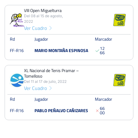
Trofeo de la Uva y el Vino
Del 21 al 27 de agosto, 2023
VIII Open Miguelturra
Del 08 al 15 de agosto,
Dieciseisavos
Tierra
2022
Ver Cuadro
Rd
Jugador
Marcador
VIII Open Miguelturra
Del 08 al 15 de agosto, 2022
1
2
FF-R16
MARIO MONTAÑA ESPINOSA
6
6
Dieciseisavos
Tierra
XL Nacional de Tenis Pramar –
XL Nacional de Tenis Pramar – Tomelloso
Tomelloso
Del 11 al 17 de julio, 2022
Del 11 al 17 de julio, 2022
Ver Cuadro
Dieciseisavos
Cesped
artificial
Rd
Jugador
Marcador
6
6
FF-R16
PABLO PEÑALVO CAÑIZARES
0
0