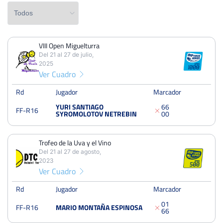
VIII Open Miguelturra
PERDIDOS
PARTIDOS
GANADOS
Del 21 al 27 de julio,
3
4
1
2025
Ver Cuadro
PERDIDOS
SETS
GANADOS
6
8
2
Rd
Jugador
Marcador
YURI SANTIAGO
6
6
FF-R16
PERDIDOS
JUEGOS
GANADOS
SYROMOLOTOV NETREBIN
0
0
39
52
13
Trofeo de la Uva y el Vino
Del 21 al 27 de agosto,
2023
Ver Cuadro
VIII Open Miguelturra
Del 21 al 27 de julio, 2025
Rd
Jugador
Marcador
Dieciseisavos
Albero
0
1
FF-R16
MARIO MONTAÑA ESPINOSA
6
6