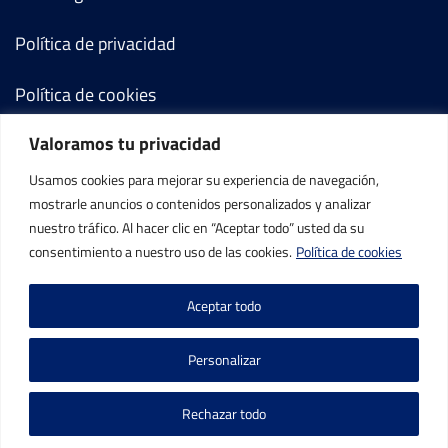
Política de privacidad
Política de cookies
Valoramos tu privacidad
Términos y condiciones
Usamos cookies para mejorar su experiencia de navegación,
Mi cuenta
mostrarle anuncios o contenidos personalizados y analizar
nuestro tráfico. Al hacer clic en “Aceptar todo” usted da su
Contacto
consentimiento a nuestro uso de las cookies.
Política de cookies
Aceptar todo
Personalizar
©IBP Tenis 2026, todos los derechos reservados.
Rechazar todo