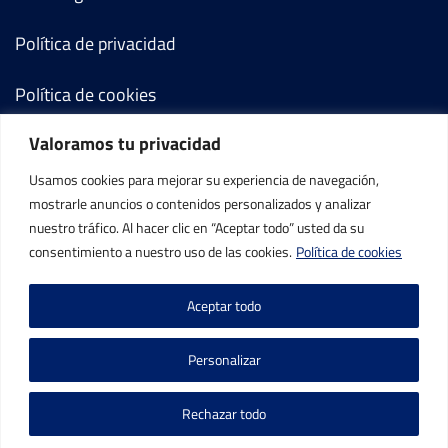
Política de privacidad
Política de cookies
Valoramos tu privacidad
Términos y condiciones
Usamos cookies para mejorar su experiencia de navegación,
Mi cuenta
mostrarle anuncios o contenidos personalizados y analizar
nuestro tráfico. Al hacer clic en “Aceptar todo” usted da su
Contacto
consentimiento a nuestro uso de las cookies.
Política de cookies
Aceptar todo
Personalizar
©IBP Tenis 2026, todos los derechos reservados.
Rechazar todo