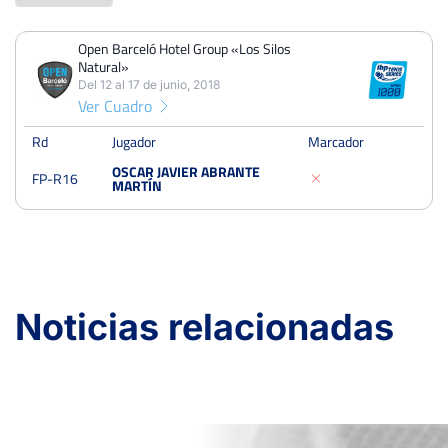
Open Barceló Hotel Group «Los Silos
PERDIDOS
PARTIDOS
GANADOS
Natural»
0
0
0
Del 12 al 17 de junio, 2018
Ver Cuadro
PERDIDOS
SETS
GANADOS
0
0
0
Rd
Jugador
Marcador
OSCAR JAVIER ABRANTE
FP-R16
PERDIDOS
JUEGOS
GANADOS
MARTÍN
0
0
0
Open Barceló Hotel Group «Los Silos Natural»
Noticias relacionadas
Del 12 al 17 de junio, 2018
Dieciseisavos
Moqueta