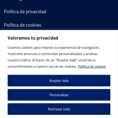
Política de privacidad
Política de cookies
Valoramos tu privacidad
Términos y condiciones
Usamos cookies para mejorar su experiencia de navegación,
Mi cuenta
mostrarle anuncios o contenidos personalizados y analizar
nuestro tráfico. Al hacer clic en “Aceptar todo” usted da su
Contacto
consentimiento a nuestro uso de las cookies.
Política de cookies
Aceptar todo
Personalizar
©IBP Tenis 2026, todos los derechos reservados.
Rechazar todo