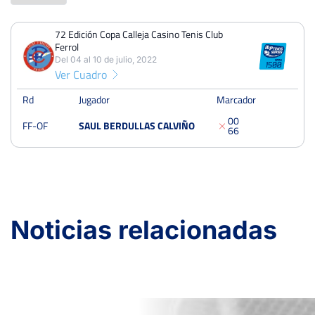
72 Edición Copa Calleja Casino Tenis Club
PERDIDOS
PARTIDOS
GANADOS
Ferrol
1
1
0
Del 04 al 10 de julio, 2022
Ver Cuadro
PERDIDOS
SETS
GANADOS
2
2
0
Rd
Jugador
Marcador
0
0
FF-OF
SAUL BERDULLAS CALVIÑO
PERDIDOS
JUEGOS
GANADOS
6
6
12
12
0
72 Edición Copa Calleja Casino Tenis Club Ferrol
Noticias relacionadas
Del 04 al 10 de julio, 2022
Octavos
Quick