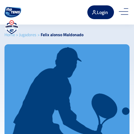
Login
Home
>
Jugadores
>
Felix alonso Maldonado