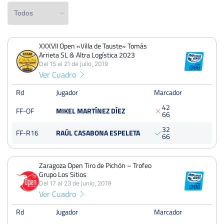
XXXVII Open «Villa de Tauste» Tomás
PERDIDOS
PARTIDOS
GANADOS
Arrieta SL & Altra Logística 2023
5
8
3
Del 15 al 21 de julio, 2019
Ver Cuadro
PERDIDOS
SETS
GANADOS
10
16
6
Rd
Jugador
Marcador
4
2
FF-OF
MIKEL MARTÍNEZ DÍEZ
PERDIDOS
JUEGOS
GANADOS
6
6
73
135
62
3
2
FF-R16
RAÚL CASABONA ESPELETA
6
6
Zaragoza Open Tiro de Pichón – Trofeo
XXXVII Open «Villa de Tauste» Tomás Arrieta SL & Altra
Grupo Los Sitios
Logística 2023
Del 17 al 23 de junio, 2019
Del 15 al 21 de julio, 2019
Ver Cuadro
Octavos
Resina
Rd
Jugador
Marcador