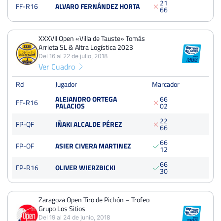
2
1
FF-R16
ALVARO FERNÁNDEZ HORTA
Zaragoza Open Tiro de Pichón – Trofeo Grupo Los Sitios
6
6
Del 17 al 23 de junio, 2019
Dieciseisavos
Tierra
XXXVII Open «Villa de Tauste» Tomás
batida
Arrieta SL & Altra Logística 2023
Del 16 al 22 de julio, 2018
Ver Cuadro
XXXVII Open «Villa de Tauste» Tomás Arrieta SL & Altra
Logística 2023
Rd
Jugador
Marcador
Del 16 al 22 de julio, 2018
Octavos
ALEJANDRO ORTEGA
6
6
Dura
FF-R16
PALACIOS
0
2
2
2
FP-QF
IÑAKI ALCALDE PÉREZ
6
6
Zaragoza Open Tiro de Pichón – Trofeo Grupo Los Sitios
Del 19 al 24 de junio, 2018
6
6
FP-OF
ASIER CIVERA MARTINEZ
1
2
Dieciseisavos
Tierra
6
6
FP-R16
OLIVER WIERZBICKI
3
0
Zaragoza Open Tiro de Pichón – Trofeo
Grupo Los Sitios
Del 19 al 24 de junio, 2018