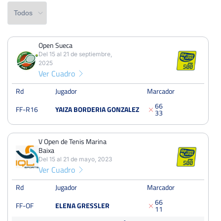
Open Sueca
PERDIDOS
PARTIDOS
GANADOS
Del 15 al 21 de septiembre,
3
3
0
2025
Ver Cuadro
PERDIDOS
SETS
GANADOS
4
4
0
Rd
Jugador
Marcador
6
6
FF-R16
YAIZA BORDERIA GONZALEZ
PERDIDOS
JUEGOS
GANADOS
3
3
24
32
8
V Open de Tenis Marina
Baixa
Del 15 al 21 de mayo, 2023
Ver Cuadro
Open Sueca
Del 15 al 21 de septiembre, 2025
Rd
Jugador
Marcador
Dieciseisavos
Tierra
6
6
FF-OF
ELENA GRESSLER
1
1