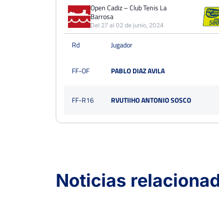
PERDIDOS
PARTIDOS
GANADOS
Open Cadiz – Club Tenis La
1
Barrosa
2
1
Del 27 al 02 de junio, 2024
PERDIDOS
SETS
GANADOS
Rd
Jugador
2
4
2
PERDIDOS
JUEGOS
GANADOS
FF-OF
PABLO DIAZ AVILA
13
31
18
FF-R16
RVUTIIHO ANTONIO SOSCO
Noticias relaciona