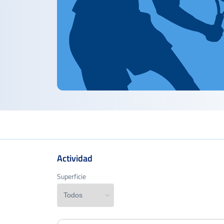
Actividad
Superficie
Superficie