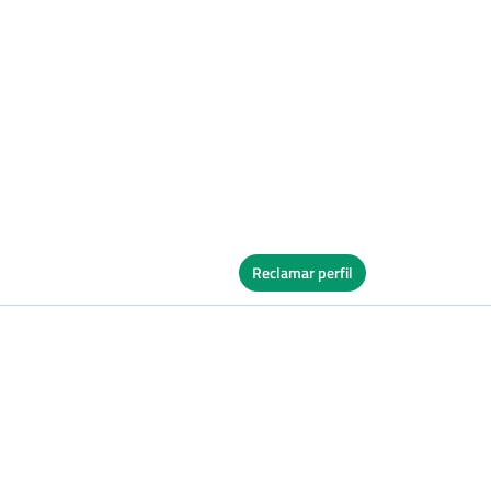
Reclamar perfil
Ver Cuadro
s
Tierra/Dura