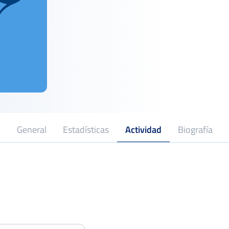
General
Estadísticas
Actividad
Biografía
Open Cadiz – Club Tenis La Barrosa
Octavo
Del 27 al 02 de junio, 2024