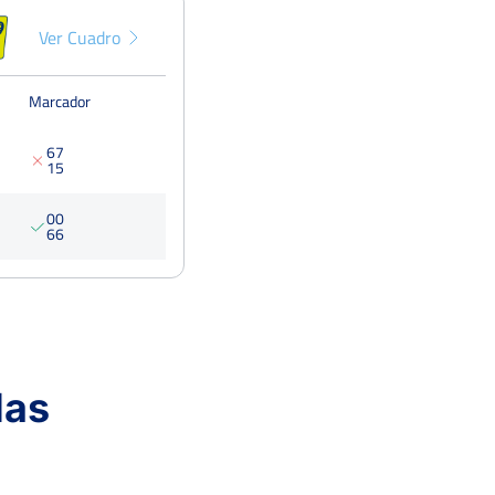
Ver Cuadro
Marcador
6
7
1
5
0
0
6
6
das