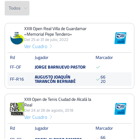
XXIII Open Real Villa de Guardamar
PERDIDOS
PARTIDOS
GANADOS
«Memorial Pepe Tendero»
1
4
3
Del 25 al 31 de julio, 2022
Ver Cuadro
PERDIDOS
SETS
GANADOS
2
6
4
Rd
Jugador
Marcador
FF-OF
JORGE BARNUEVO PASTOR
PERDIDOS
JUEGOS
GANADOS
AUGUSTO JOAQUÍN
6
6
19
48
29
FF-R16
TARANCÓN BERNABÉ
2
0
XXII Open de Tenis Ciudad de Alcalá la
Real
XXIII Open Real Villa de Guardamar «Memorial Pepe
Tendero»
Del 24 al 26 de agosto, 2018
Ver Cuadro
Del 25 al 31 de julio, 2022
Octavos
Quick
Rd
Jugador
Marcador
6
6