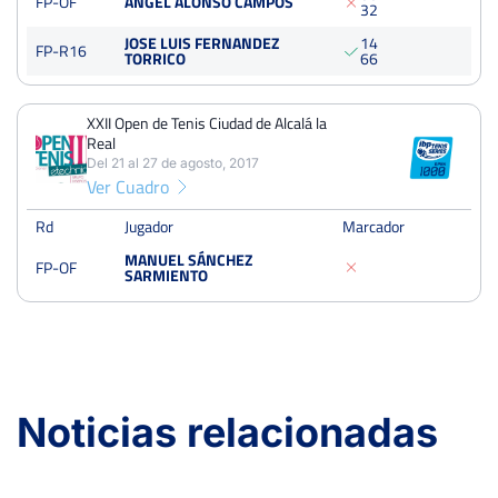
FP-OF
ANGEL ALONSO CAMPOS
3
2
XXII Open de Tenis Ciudad de Alcalá la Real
JOSE LUIS FERNANDEZ
1
4
Del 24 al 26 de agosto, 2018
FP-R16
TORRICO
6
6
Octavos
Dura
XXII Open de Tenis Ciudad de Alcalá la
Real
XXII Open de Tenis Ciudad de Alcalá la Real
Del 21 al 27 de agosto, 2017
Del 21 al 27 de agosto, 2017
Ver Cuadro
Octavos
Dura
Rd
Jugador
Marcador
MANUEL SÁNCHEZ
FP-OF
SARMIENTO
Noticias relacionadas