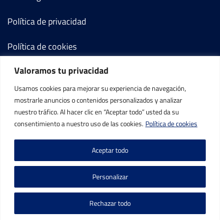
Política de privacidad
Política de cookies
Valoramos tu privacidad
Términos y condiciones
Usamos cookies para mejorar su experiencia de navegación,
Mi cuenta
mostrarle anuncios o contenidos personalizados y analizar
nuestro tráfico. Al hacer clic en “Aceptar todo” usted da su
Contacto
consentimiento a nuestro uso de las cookies.
Política de cookies
Aceptar todo
Personalizar
©IBP Tenis 2026, todos los derechos reservados.
Rechazar todo