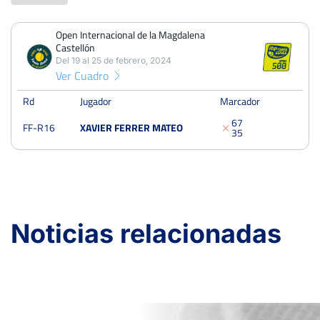
Open Internacional de la Magdalena
PERDIDOS
PARTIDOS
GANADOS
Castellón
1
1
0
Del 19 al 25 de febrero, 2024
Ver Cuadro
PERDIDOS
SETS
GANADOS
2
2
0
Rd
Jugador
Marcador
6
7
FF-R16
XAVIER FERRER MATEO
PERDIDOS
JUEGOS
GANADOS
3
5
13
21
8
Open Internacional de la Magdalena Castellón
Noticias relacionadas
Del 19 al 25 de febrero, 2024
Dieciseisavos
Tierra