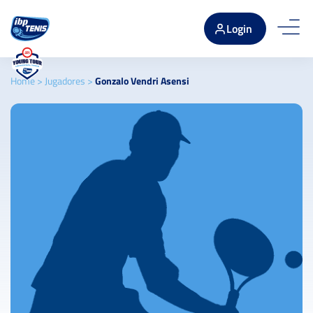
Login
Home
>
Jugadores
>
Gonzalo Vendri Asensi