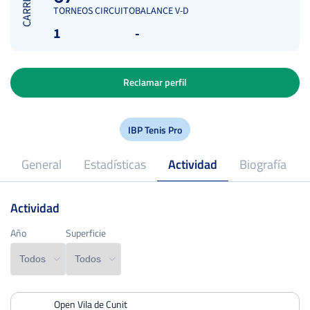
CARRERA
TORNEOS CIRCUITO
BALANCE V-D
1
-
Reclamar perfil
IBP Tenis Pro
General
Estadísticas
Actividad
Biografía
Actividad
2019
Profesional desde
Año
Año
Superficie
Superficie
Open Vila de Cunit
PERDIDOS
PARTIDOS
GANADOS