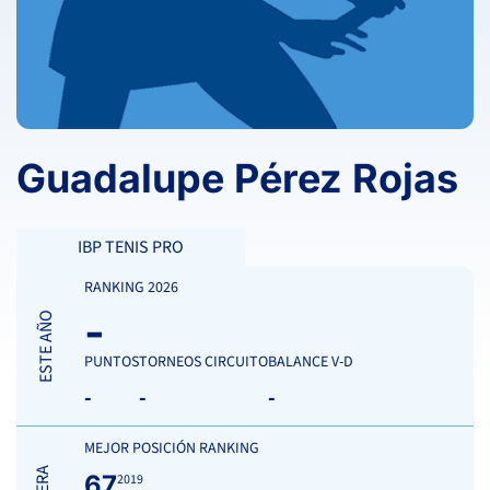
Guadalupe Pérez Rojas
IBP TENIS PRO
RANKING 2026
-
ESTE AÑO
PUNTOS
TORNEOS CIRCUITO
BALANCE V-D
-
-
-
MEJOR POSICIÓN RANKING
67
2019