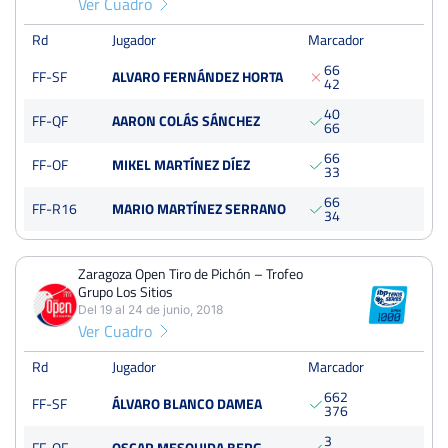
Ver Cuadro
PERDIDOS
SETS
GANADOS
3
12
9
Rd
Jugador
Marcador
6
6
FF-SF
ALVARO FERNÁNDEZ HORTA
PERDIDOS
JUEGOS
GANADOS
4
2
46
110
64
4
0
FF-QF
AARON COLÁS SÁNCHEZ
6
6
6
6
FF-OF
MIKEL MARTÍNEZ DÍEZ
3
3
Zaragoza Open Tiro de Pichón – Trofeo Grupo Los Sitios
6
6
FF-R16
MARIO MARTÍNEZ SERRANO
3
4
Del 17 al 23 de junio, 2019
Semifinales
Tierra
250 Puntos
batida
Zaragoza Open Tiro de Pichón – Trofeo
Grupo Los Sitios
Del 19 al 24 de junio, 2018
Zaragoza Open Tiro de Pichón – Trofeo Grupo Los Sitios
Ver Cuadro
Del 19 al 24 de junio, 2018
Semifinales
Rd
Jugador
Marcador
Tierra
250 Puntos
6
6
2
FF-SF
ÁLVARO BLANCO DAMEA
3
7
6
3
FF-QF
OSCAR MESQUIDA BERG