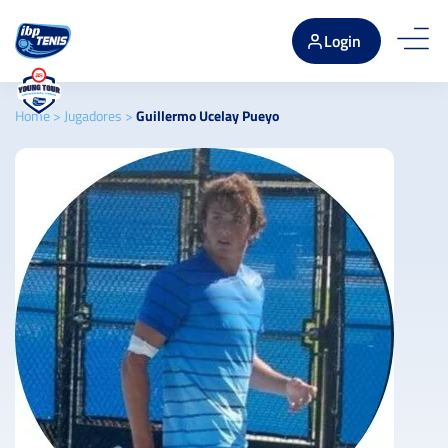
Login
Home
>
Jugadores
>
Guillermo Ucelay Pueyo