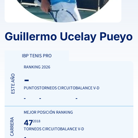
Guillermo Ucelay Pueyo
IBP TENIS PRO
RANKING 2026
-
ESTE AÑO
PUNTOS
TORNEOS CIRCUITO
BALANCE V-D
-
-
-
MEJOR POSICIÓN RANKING
CARRERA
47
2018
TORNEOS CIRCUITO
BALANCE V-D