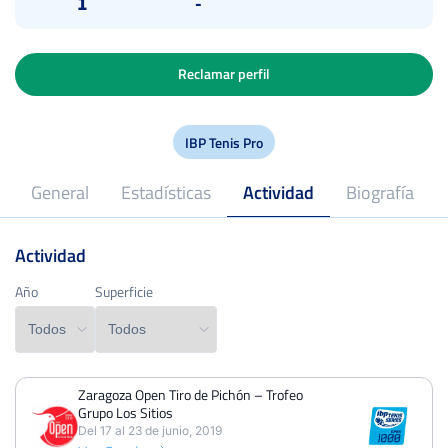
1
-
Reclamar perfil
IBP Tenis Pro
General
Estadísticas
Actividad
Biografía
Actividad
2018
Profesional desde
Año
Año
Superficie
Superficie
Zaragoza Open Tiro de Pichón – Trofeo
PERDIDOS
PARTIDOS
GANADOS
Grupo Los Sitios
1
6
5
Del 17 al 23 de junio, 2019