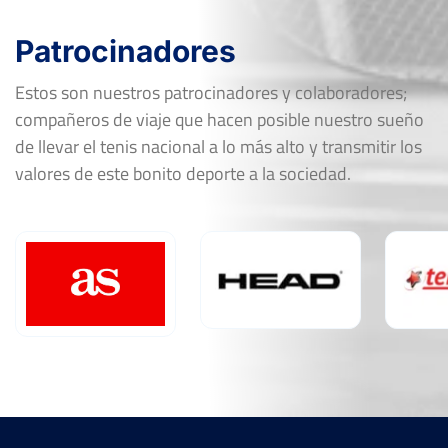
Ver Cuadro
Rd
Jugador
Marcador
Patrocinadores
JOSE VICENTE MONSONIS
2
6
3
FF-OF
USO
6
2
6
Estos son nuestros patrocinadores y colaboradores;
VICENTE QUEVEDO
6
6
compañeros de viaje que hacen posible nuestro sueño
FF-R16
MEDEROS
4
1
de llevar el tenis nacional a lo más alto y transmitir los
valores de este bonito deporte a la sociedad.
Open Internacional de la Magdalena
Castellón
Del 28 al 03 de abril, 2022
Ver Cuadro
Rd
Jugador
Marcador
6
6
FF-R16
PABLO JIMÉNEZ MARTÍNEZ
2
0
0
7
3
FF-R32
JOEL MALANGO ONDO
6
6
6