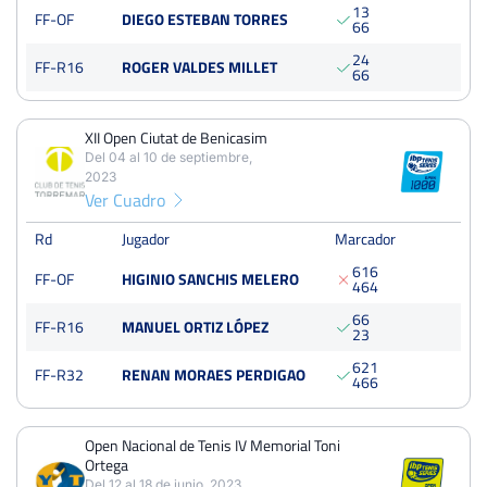
1
3
Del 12 al 18 de junio, 2023
FF-OF
DIEGO ESTEBAN TORRES
6
6
Dieciseisavos
Tierra
2
4
FF-R16
ROGER VALDES MILLET
6
6
Open Mediterranean
XII Open Ciutat de Benicasim
Del 13 al 19 de marzo, 2023
Del 04 al 10 de septiembre,
Octavos
Tierra
2023
Ver Cuadro
Rd
Jugador
Marcador
XXXII Trofeo de tenis fiestas patronales de la Soledad Nules
Del 09 al 15 de octubre, 2023
6
1
6
FF-OF
HIGINIO SANCHIS MELERO
4
6
4
Octavos
Tierra
6
6
FF-R16
MANUEL ORTIZ LÓPEZ
2
3
6
2
1
Open Internacional de la Magdalena Castellón
FF-R32
RENAN MORAES PERDIGAO
4
6
6
Del 28 al 03 de abril, 2022
Ver más torneos
Octavos
Tierra
Open Nacional de Tenis IV Memorial Toni
Ortega
Del 12 al 18 de junio, 2023