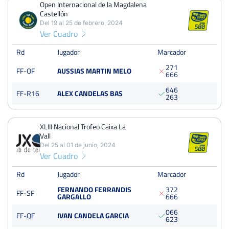
Open Internacional de la Magdalena
Dieciseisavos
Castellón
Tierra
Del 19 al 25 de febrero, 2024
Ver Cuadro
Open Internacional de la Magdalena Castellón
Rd
Jugador
Marcador
Del 19 al 25 de febrero, 2024
2
7
1
Octavos
FF-OF
AUSSIAS MARTIN MELO
6
6
6
Tierra
6
4
6
FF-R16
ALEX CANDELAS BAS
2
6
3
XLIII Nacional Trofeo Caixa La Vall
Del 25 al 01 de junio, 2024
XLIII Nacional Trofeo Caixa La
Semifinales
Tierra
Vall
Del 25 al 01 de junio, 2024
Ver Cuadro
XII Open Ciutat de Benicasim
Rd
Jugador
Marcador
Del 04 al 10 de septiembre, 2023
Octavos
FERNANDO FERRANDIS
3
7
2
FF-SF
Tierra
GARGALLO
6
6
6
0
6
6
FF-QF
IVAN CANDELA GARCIA
6
2
3
Open Nacional de Tenis IV Memorial Toni Ortega