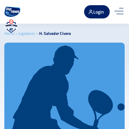
Login
Home
>
Jugadores
>
H. Salvador Civera