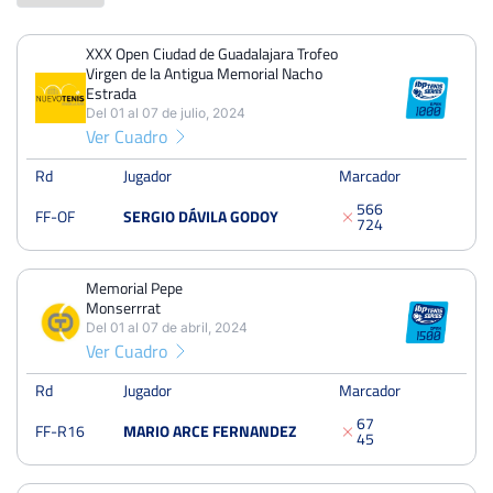
XXX Open Ciudad de Guadalajara Trofeo
PERDIDOS
PARTIDOS
GANADOS
Virgen de la Antigua Memorial Nacho
9
18
9
Estrada
Del 01 al 07 de julio, 2024
PERDIDOS
SETS
GANADOS
Ver Cuadro
23
46
23
Rd
Jugador
Marcador
PERDIDOS
JUEGOS
GANADOS
5
6
6
FF-OF
SERGIO DÁVILA GODOY
7
2
4
201
407
206
Memorial Pepe
Monserrrat
XXX Open Ciudad de Guadalajara Trofeo Virgen de la Antigua
Del 01 al 07 de abril, 2024
Memorial Nacho Estrada
Ver Cuadro
Del 01 al 07 de julio, 2024
Octavos
Rd
Jugador
Marcador
Dura
6
7
FF-R16
MARIO ARCE FERNANDEZ
4
5
Memorial Pepe Monserrrat
Del 01 al 07 de abril, 2024