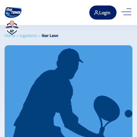
Login
Home
>
Jugadores
>
Iker Leon