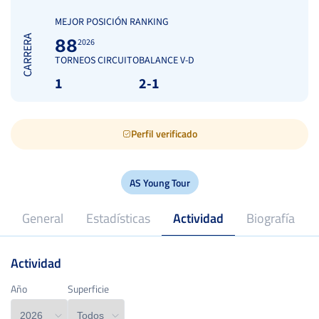
MEJOR POSICIÓN RANKING
CARRERA
88
2026
TORNEOS CIRCUITO
BALANCE V-D
1
2-1
Perfil verificado
AS Young Tour
General
Estadísticas
Actividad
Biografía
Actividad
16
Edad
Año
Año
Superficie
Superficie