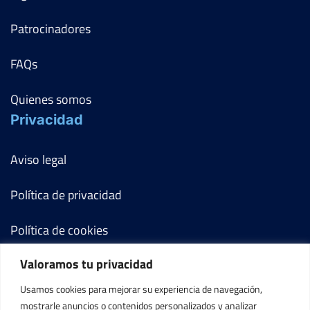
Patrocinadores
FAQs
Quienes somos
Privacidad
Aviso legal
Política de privacidad
Política de cookies
Valoramos tu privacidad
Términos y condiciones
Usamos cookies para mejorar su experiencia de navegación,
Mi cuenta
mostrarle anuncios o contenidos personalizados y analizar