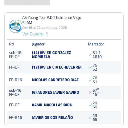
AS Young Tour A.D.T Colmenar Viejo
PERDIDOS
PARTIDOS
GANADOS
SLAM
2
6
4
Del 16 al 22 de marzo, 2026
Ver Cuadro
PERDIDOS
SETS
GANADOS
4
13
9
Rd
Jugador
Marcador
sub-18
(14) JAVIER GONZALEZ
6
1
7
PERDIDOS
JUEGOS
GANADOS
FF-QF
NOMBELA
4
6
10
55
126
71
7
6
FF-OF
(12) JAVIER CIA ECHEVERRIA
5
2
7
6
FF-R16
NICOLAS CARRETERO DIAZ
5
1
AS Young Tour A.D.T Colmenar Viejo SLAM
9
sub-16
6
7
(6) ANDRES JAVIER GAVIRO
7
FF-QF
1
6
Del 16 al 22 de marzo, 2026
Cuartos
2
0
sub-16
FF-OF
KAMIL NAPOLI ASKARN
6
6
75 Puntos
Dura
4
3
Cuartos
FF-R16
JAVIER DE COS RELAÑO
sub-18
6
6
75 Puntos