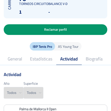
CARRERA
TORNEOS CIRCUITO
BALANCE V-D
1
-
Reclamar perfil
IBP Tenis Pro
AS Young Tour
General
Estadísticas
Actividad
Biografía
Actividad
2022
Profesional desde
Año
Año
Superficie
Superficie
Palma de Mallorca II Open
PERDIDOS
PARTIDOS
GANADOS