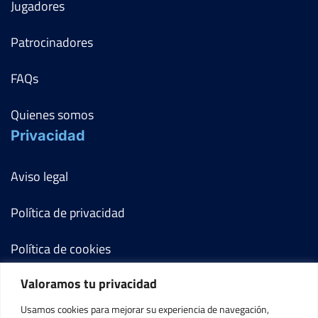
Jugadores
Patrocinadores
FAQs
Quienes somos
Privacidad
Aviso legal
Política de privacidad
Política de cookies
Valoramos tu privacidad
Términos y condiciones
Usamos cookies para mejorar su experiencia de navegación,