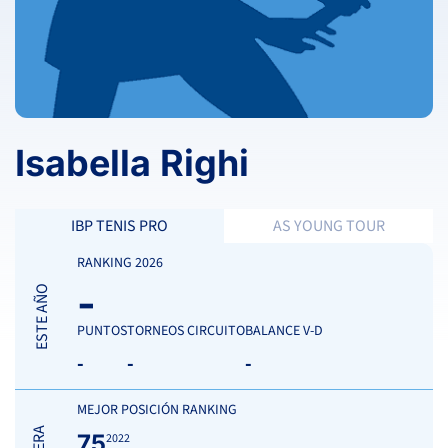
Isabella Righi
IBP TENIS PRO
AS YOUNG TOUR
RANKING 2026
-
ESTE AÑO
PUNTOS
TORNEOS CIRCUITO
BALANCE V-D
-
-
-
MEJOR POSICIÓN RANKING
75
2022