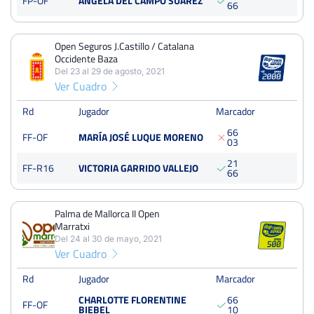
FP-OF
ANGELA DEL CAMPO SUAREZ
6
6
Open Seguros J.Castillo / Catalana Occidente Baza
Del 23 al 29 de agosto, 2021
Open Seguros J.Castillo / Catalana
Octavos
Dura
Occidente Baza
Del 23 al 29 de agosto, 2021
Ver Cuadro
Palma de Mallorca II Open Marratxi
Rd
Jugador
Marcador
Del 24 al 30 de mayo, 2021
Final
6
6
FF-OF
MARÍA JOSÉ LUQUE MORENO
Tierra
0
3
250 Puntos
2
1
FF-R16
VICTORIA GARRIDO VALLEJO
6
6
Palma de Mallorca II Open
Marratxi
Del 24 al 30 de mayo, 2021
Ver Cuadro
Rd
Jugador
Marcador
CHARLOTTE FLORENTINE
6
6
FF-OF
BIEBEL
1
0