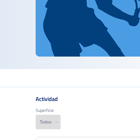
Actividad
Edad
Superficie
Superficie