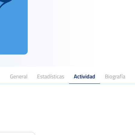
General
Estadísticas
Actividad
Biografía
20
Jaén, Jaén
Lugar de nacimiento
XL Open Ciudad de Linares
Octavo
Del 26 al 01 de agosto, 2021