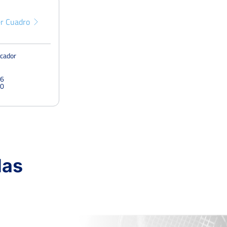
r Cuadro
cador
6
0
das