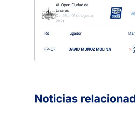
PERDIDOS
PARTIDOS
GANADOS
XL Open Ciudad de
1
Linares
1
0
Ve
Del 26 al 01 de agosto,
2021
PERDIDOS
SETS
GANADOS
2
2
0
Rd
Jugador
Mar
PERDIDOS
JUEGOS
GANADOS
6
FP-OF
DAVID MUÑOZ MOLINA
12
12
0
0
Noticias relaciona