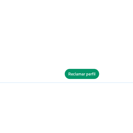
Reclamar perfil
Ver Cuadro
s
Tierra